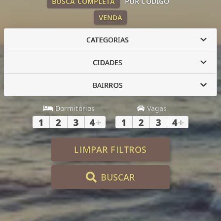
BUSCA COMPLETA
POR CÓDIGO
VENDA
CATEGORIAS
CIDADES
BAIRROS
Dormitórios
Vagas
1
2
3
4
+
1
2
3
4
+
LIMPAR FILTROS
BUSCAR