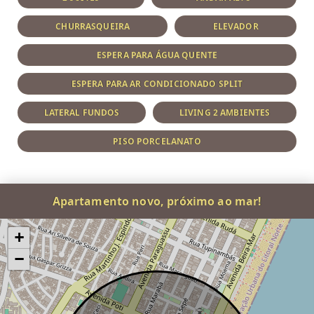
CHURRASQUEIRA
ELEVADOR
ESPERA PARA ÁGUA QUENTE
ESPERA PARA AR CONDICIONADO SPLIT
LATERAL FUNDOS
LIVING 2 AMBIENTES
PISO PORCELANATO
Apartamento novo, próximo ao mar!
+
−