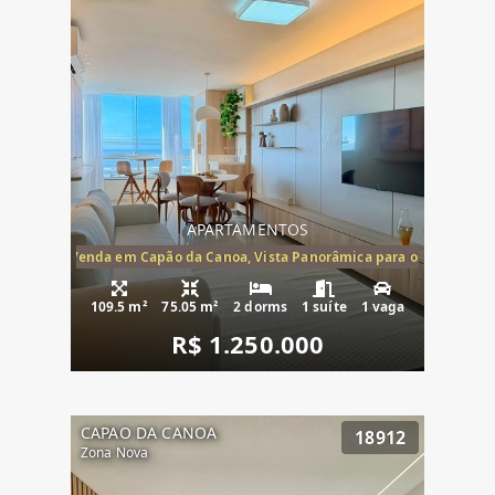
APARTAMENTOS
ira-Mar à Venda em Capão da Canoa, Vista Panorâmica para o Mar, 2 Dormi
109.5 m²
75.05 m²
2 dorms
1 suíte
1 vaga
R$ 1.250.000
CAPAO DA CANOA
18912
Zona Nova