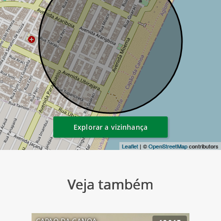
Explorar a vizinhança
Leaflet
| ©
OpenStreetMap
contributors
Veja também
CAPAO DA CANOA