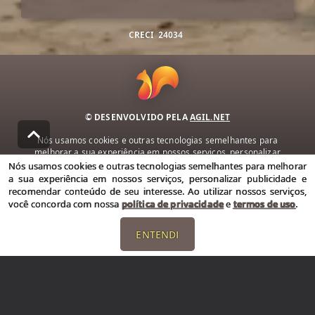
CRECI
24034
© DESENVOLVIDO PELA
AGIL.NET
Nós usamos cookies e outras tecnologias semelhantes para
melhorar a sua experiência em nossos serviços, personalizar
publicidade e recomendar conteúdo de seu interesse. Ao utilizar
Nós usamos cookies e outras tecnologias semelhantes para melhorar
nossos serviços, você concorda com nossa política de privacidade e
a sua experiência em nossos serviços, personalizar publicidade e
termos de uso.
recomendar conteúdo de seu interesse. Ao utilizar nossos serviços,
você concorda com nossa
política de privacidade
e
termos de uso
.
Política de Privacidade
Termos de uso
ENTENDI