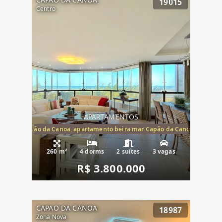
19015
Centro
APARTAMENTOS
te mar Capão da Canoa, apartamento beira mar Capão da Canoa, aparta
260 m²
4 dorms
2 suítes
3 vagas
R$ 3.800.000
CAPAO DA CANOA
18987
Zona Nova