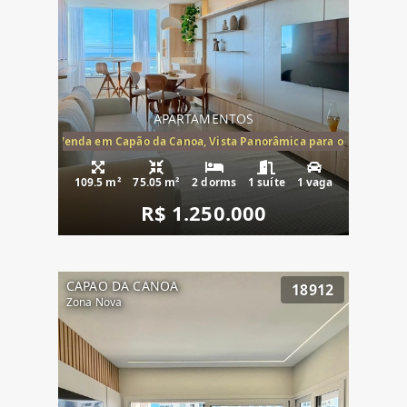
APARTAMENTOS
ira-Mar à Venda em Capão da Canoa, Vista Panorâmica para o Mar, 2 Dormi
109.5 m²
75.05 m²
2 dorms
1 suíte
1 vaga
R$ 1.250.000
CAPAO DA CANOA
18912
Zona Nova