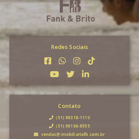
Redes Sociais
Contato
(51) 98318-1110
(51) 98186-8555
vendas@imobiliariafb.com.br