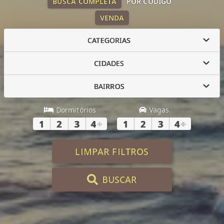
BUSCA COMPLETA
POR CÓDIGO
VENDA
CATEGORIAS
CIDADES
BAIRROS
Dormitórios
Vagas
1
2
3
4
+
1
2
3
4
+
LIMPAR FILTROS
BUSCAR