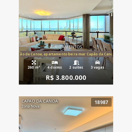
APARTAMENTOS
te mar Capão da Canoa, apartamento beira mar Capão da Canoa, aparta
260 m²
4 dorms
2 suítes
3 vagas
R$ 3.800.000
CAPAO DA CANOA
18987
Zona Nova