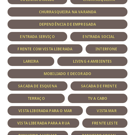
CHURRASQUEIRA NA VARANDA
DEPENDÊNCIA DE EMPREGADA
ENTRADA SERVIÇO
ENTRADA SOCIAL
FRENTE COM VISTA LIBERADA
INTERFONE
LAREIRA
LIVING 4 AMBIENTES
MOBILIADO E DECORADO
SACADA DE ESQUINA
SACADA DE FRENTE
TERRAÇO
TV A CABO
VISTA LIBERADA PARA O MAR
VISTA MAR
VISTA LIBERADA PARA A RUA
FRENTE LESTE