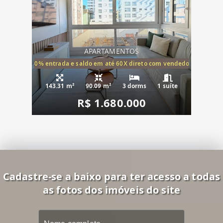
APARTAMENTOS
20% entrada e saldo em até 60X direto com vendedor
143.31 m²
90.09 m²
3 dorms
1 suíte
R$ 1.680.000
Cadastre-se a baixo para ter acesso a todas
as fotos dos imóveis do site