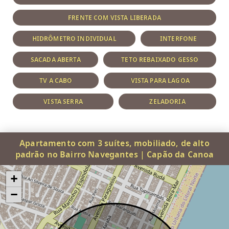
FRENTE COM VISTA LIBERADA
HIDRÔMETRO INDIVIDUAL
INTERFONE
SACADA ABERTA
TETO REBAIXADO GESSO
TV A CABO
VISTA PARA LAGOA
VISTA SERRA
ZELADORIA
Apartamento com 3 suítes, mobiliado, de alto
padrão no Bairro Navegantes | Capão da Canoa
+
−