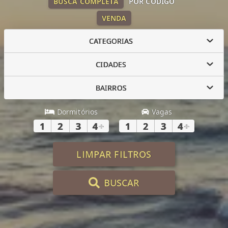
BUSCA COMPLETA
POR CÓDIGO
VENDA
CATEGORIAS
CIDADES
BAIRROS
Dormitórios
Vagas
1
2
3
4
+
1
2
3
4
+
LIMPAR FILTROS
BUSCAR