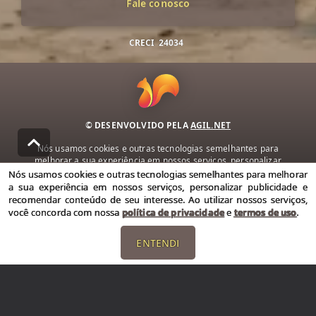
Fale conosco
CRECI
24034
© DESENVOLVIDO PELA
AGIL.NET
Nós usamos cookies e outras tecnologias semelhantes para
melhorar a sua experiência em nossos serviços, personalizar
publicidade e recomendar conteúdo de seu interesse. Ao utilizar
Nós usamos cookies e outras tecnologias semelhantes para melhorar
nossos serviços, você concorda com nossa política de privacidade e
a sua experiência em nossos serviços, personalizar publicidade e
termos de uso.
recomendar conteúdo de seu interesse. Ao utilizar nossos serviços,
você concorda com nossa
política de privacidade
e
termos de uso
.
Política de Privacidade
Termos de uso
ENTENDI