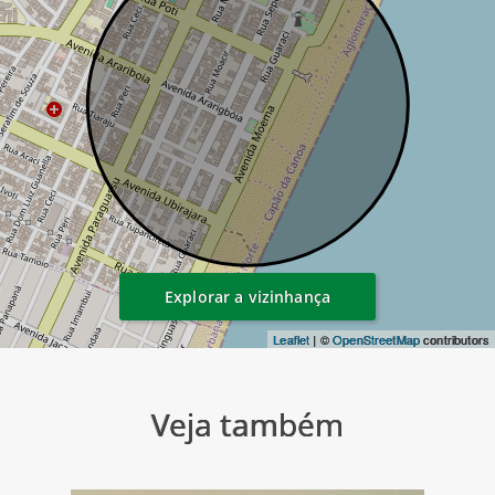
Explorar a vizinhança
Leaflet
| ©
OpenStreetMap
contributors
Veja também