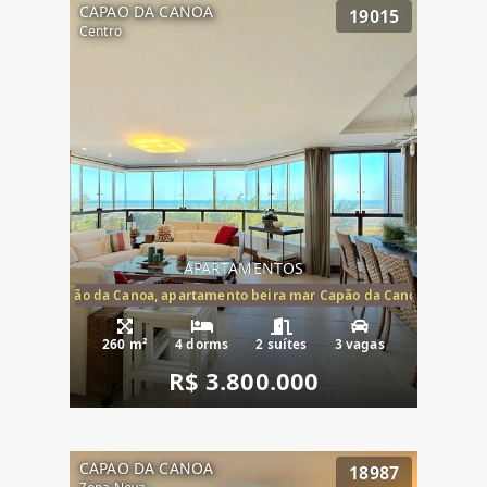
CAPAO DA CANOA
19015
Centro
APARTAMENTOS
te mar Capão da Canoa, apartamento beira mar Capão da Canoa, aparta
260 m²
4 dorms
2 suítes
3 vagas
R$ 3.800.000
CAPAO DA CANOA
18987