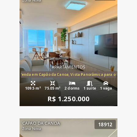
Zona Nova
APARTAMENTOS
ira-Mar à Venda em Capão da Canoa, Vista Panorâmica para o Mar, 2 Dormi
109.5 m²
75.05 m²
2 dorms
1 suíte
1 vaga
R$ 1.250.000
CAPAO DA CANOA
18912
Zona Nova