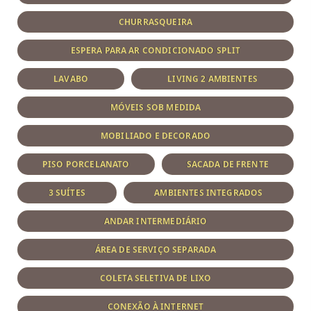
CHURRASQUEIRA
ESPERA PARA AR CONDICIONADO SPLIT
LAVABO
LIVING 2 AMBIENTES
MÓVEIS SOB MEDIDA
MOBILIADO E DECORADO
PISO PORCELANATO
SACADA DE FRENTE
3 SUÍTES
AMBIENTES INTEGRADOS
ANDAR INTERMEDIÁRIO
ÁREA DE SERVIÇO SEPARADA
COLETA SELETIVA DE LIXO
CONEXÃO À INTERNET