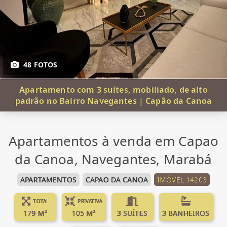
48 FOTOS
Apartamento com 3 suítes, mobiliado, de alto
padrão no Bairro Navegantes | Capão da Canoa
Apartamentos à venda em Capao
da Canoa, Navegantes, Marabá
APARTAMENTOS
CAPAO DA CANOA
IMÓVEL 14203
TOTAL
PRIVATIVA
179 M²
105 M²
3 SUÍTES
3 BANHEIROS