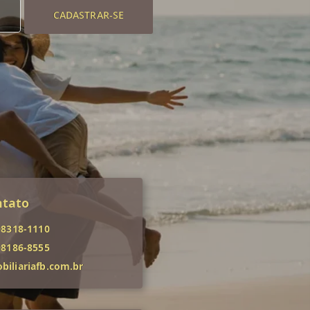
CADASTRAR-SE
ntato
98318-1110
98186-8555
iliariafb.com.br