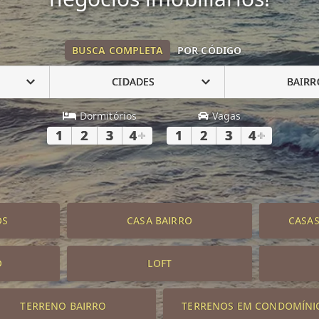
BUSCA COMPLETA
POR CÓDIGO
CIDADES
BAIRR
Dormitórios
Vagas
1
2
3
4
+
1
2
3
4
+
OS
CASA BAIRRO
CASA
O
LOFT
TERRENO BAIRRO
TERRENOS EM CONDOMÍNI