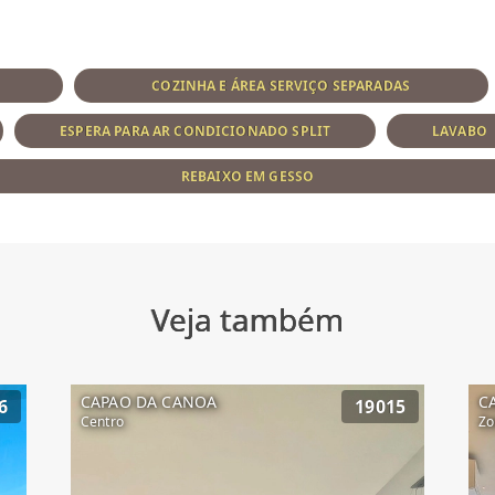
COZINHA E ÁREA SERVIÇO SEPARADAS
ESPERA PARA AR CONDICIONADO SPLIT
LAVABO
REBAIXO EM GESSO
Veja também
CAPAO DA CANOA
C
6
19015
Centro
Zo