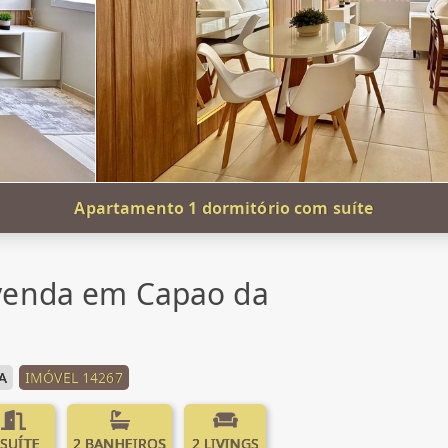
Apartamento 1 dormitório com suíte
venda em Capao da
A
IMÓVEL 14267
 SUÍTE
2 BANHEIROS
2 LIVINGS