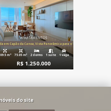
APARTAMENTOS
mento à venda Cap
a em Capão da Canoa, Vista Panorâmica para o Mar, 2 Dormitórios,(1suíte
109.5 m²
75.05 m²
2 dorms
1 suíte
1 vaga
R$ 1.250.000
móveis do site