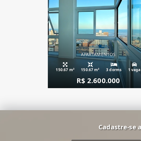
APARTAMENTOS
apartamento fren
150.67 m²
150.67 m²
3 dorms
1 vaga
R$ 2.600.000
Cadastre-se a