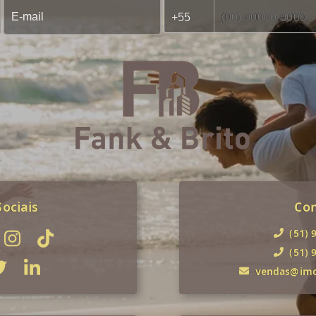
ociais
Co
(51) 
(51) 
vendas@imob