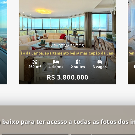
APARTAMENTOS
te mar Capão da Canoa, apartamento beira mar Capão da Canoa, aparta
Apartamento Beira-Mar à Vend
260 m²
4 dorms
2 suítes
3 vagas
R$ 3.800.000
 baixo para ter acesso a todas as fotos dos i