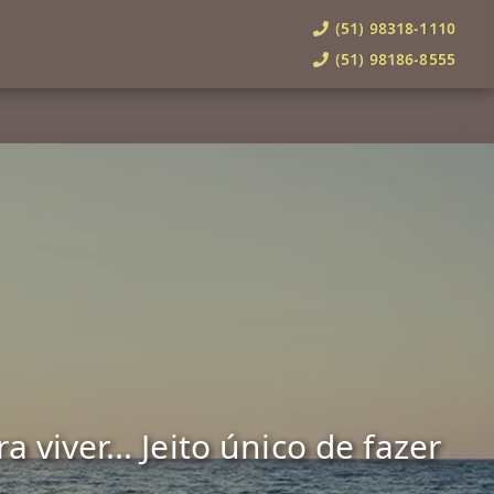
(51) 98318-1110
(51) 98186-8555
viver... Jeito único de fazer