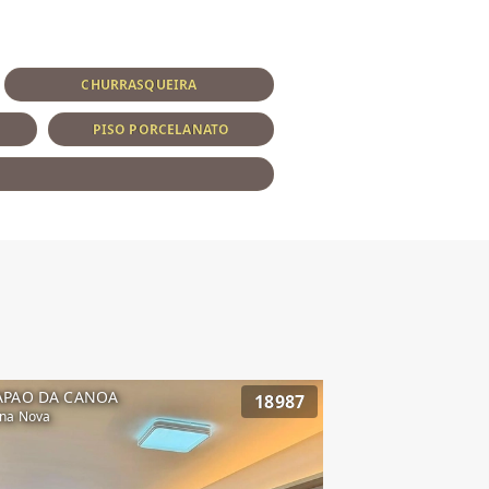
CHURRASQUEIRA
PISO PORCELANATO
APAO DA CANOA
18987
na Nova