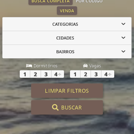
BUSCA COMPLETA
POR CÓDIGO
VENDA
CATEGORIAS
CIDADES
BAIRROS
Dormitórios
Vagas
1
2
3
4
+
1
2
3
4
+
LIMPAR FILTROS
BUSCAR