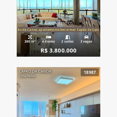
APARTAMENTOS
te mar Capão da Canoa, apartamento beira mar Capão da Canoa, aparta
260 m²
4 dorms
2 suítes
3 vagas
R$ 3.800.000
CAPAO DA CANOA
18987
Zona Nova