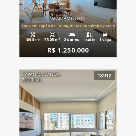
APARTAMENTOS
ira-Mar à Venda em Capão da Canoa, Vista Panorâmica para o Mar, 2 Dormi
109.5 m²
75.05 m²
2 dorms
1 suíte
1 vaga
R$ 1.250.000
CAPAO DA CANOA
18912
Zona Nova