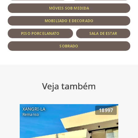
MÓVEIS SOB MEDIDA
MOBILIADO E DECORADO
PISO PORCELANATO
SALA DE ESTAR
SOBRADO
Veja também
XANGRI-LA
18997
Remanso