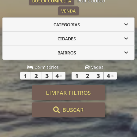
BUSCA COMPLETA
POR CÓDIGO
VENDA
CATEGORIAS
CIDADES
BAIRROS
Dormitórios
Vagas
1
2
3
4
+
1
2
3
4
+
LIMPAR FILTROS
BUSCAR