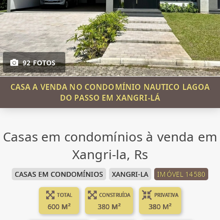
92 FOTOS
CASA A VENDA NO CONDOMÍNIO NAUTICO LAGOA
DO PASSO EM XANGRI-LÁ
Casas em condomínios à venda em
Xangri-la, Rs
CASAS EM CONDOMÍNIOS
XANGRI-LA
IMÓVEL 14580
TOTAL
CONSTRUÍDA
PRIVATIVA
600 M²
380 M²
380 M²