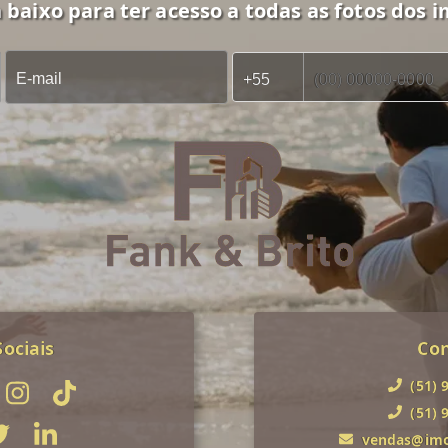
 baixo para ter acesso a todas as fotos dos i
ociais
Co
(51) 
(51) 
vendas@imob