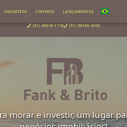
FAVORITOS
CONTATO
LANÇAMENTOS
(51) 98318-1110
(51) 98186-8555
 morar e investir, um lugar para 
negócios imobiliários!