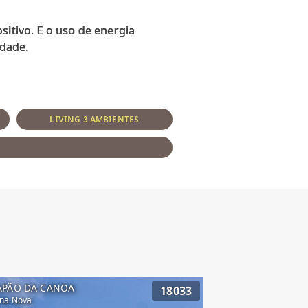
tivo. E o uso de energia
LIVING 3 AMBIENTES
APÃO DA CANOA
18033
na Nova