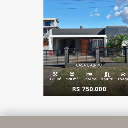
CASA BAIRRO
120 m²
120 m²
3 dorms
1 suíte
1 vag
R$ 750.000