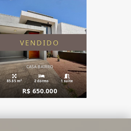
VENDIDO
CASA BAIRRO
85.85 m²
2 dorms
1 suíte
R$ 650.000