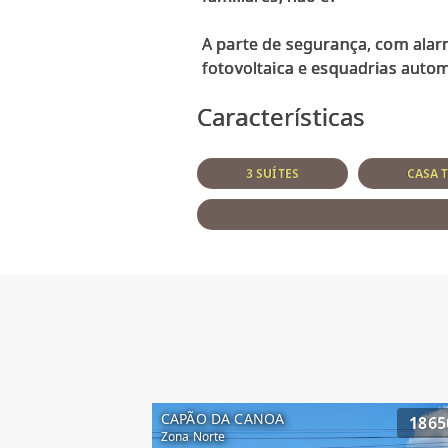
A parte de segurança, com ala
Características
3 SUÍTES
CASA 
CAPÃO DA CANOA
1865
Zona Norte