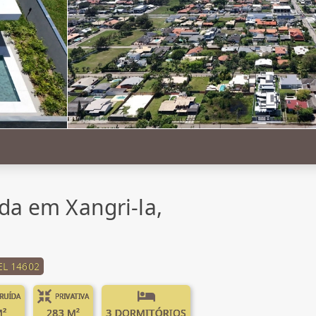
da em Xangri-la,
L 14602
RUÍDA
PRIVATIVA
M²
283 M²
3 DORMITÓRIOS