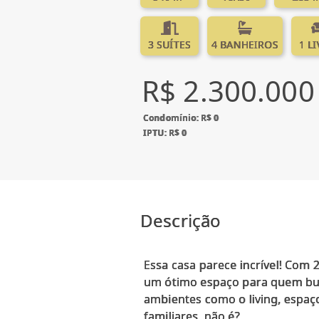
3 SUÍTES
4 BANHEIROS
1 L
R$ 2.300.000
Condomínio: R$ 0
IPTU: R$ 0
Descrição
Essa casa parece incrível! Com 
um ótimo espaço para quem bus
ambientes como o living, espaç
familiares, não é?