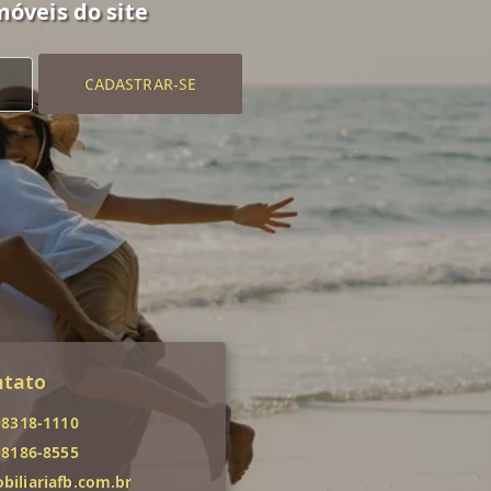
móveis do site
CADASTRAR-SE
ntato
98318-1110
98186-8555
iliariafb.com.br