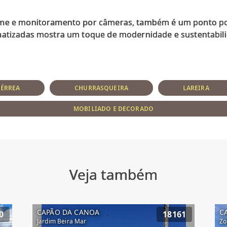
rme e monitoramento por câmeras, também é um ponto posi
TÉRREA
CHURRASQUEIRA
LAREIRA
MOBILIADO E DECORADO
Veja também
CAPÃO DA CANOA
C
0
18161
Jardim Beira Mar
Zo