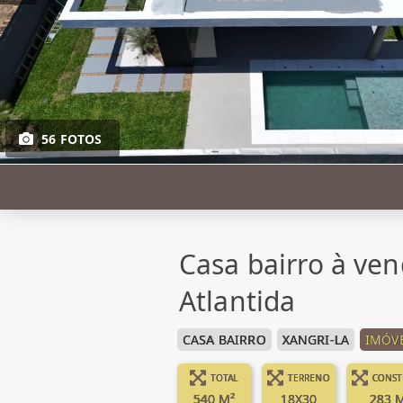
56 FOTOS
Casa bairro à ven
Atlantida
CASA BAIRRO
XANGRI-LA
IMÓVE
TOTAL
TERRENO
CONST
540 M²
18X30
283 