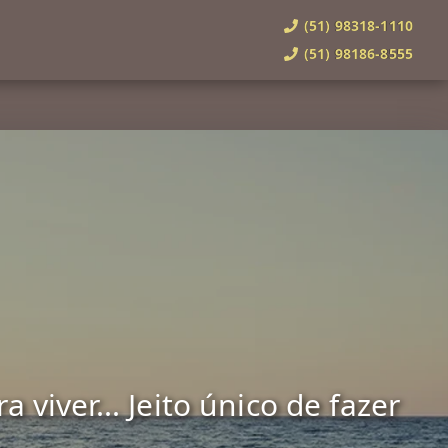
(51) 98318-1110
(51) 98186-8555
viver... Jeito único de fazer