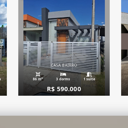
CASA BAIRRO
a
86 m²
3 dorms
1 suíte
R$ 590.000