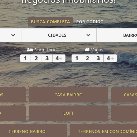
BUSCA COMPLETA
POR CÓDIGO
CIDADES
BAIRR
Dormitórios
Vagas
1
2
3
4
+
1
2
3
4
+
OS
CASA BAIRRO
CASA
O
LOFT
TERRENO BAIRRO
TERRENOS EM CONDOMÍNI