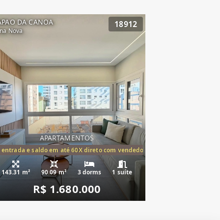
APAO DA CANOA
18912
na Nova
APARTAMENTOS
tórios,(1suíte)
 entrada e saldo em até 60X direto com vendedor
143.31 m²
90.09 m²
3 dorms
1 suíte
R$ 1.680.000