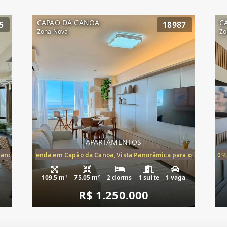
CAPAO DA CANOA
C
5
18987
Zona Nova
Zo
APARTAMENTOS
Canoa, apartamento à venda Cap
ira-Mar à Venda em Capão da Canoa, Vista Panorâmica para o Mar, 2 Dormi
20%
109.5 m²
75.05 m²
2 dorms
1 suíte
1 vaga
R$ 1.250.000