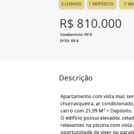
2 LIVINGS
1 DEPÓSITO
1 VA
R$ 810.000
Condomínio: R$ 0
IPTU: R$ 0
Descrição
Apartamento com vista mar, send
churrasqueira, ar condicionado,
carro com 21,99 M² + Depósito.
O edifício possui elevador, ze
relaxantes na piscina com vist
oportunidade de viver no paraí