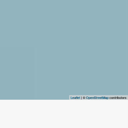
Leaflet
| ©
OpenStreetMap
contributors