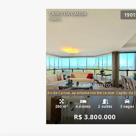
CAPAO DA CANOA
1901
Centro
APARTAMENTOS
artamento frente mar Capão da Canoa, apartamento beira mar Capão da 
Apartamento Be
260 m²
4 dorms
2 suítes
3 vagas
R$ 3.800.000