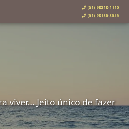
(51) 98318-1110
(51) 98186-8555
viver... Jeito único de fazer