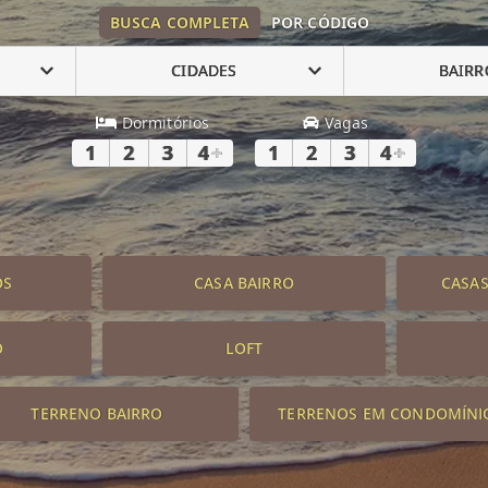
BUSCA COMPLETA
POR CÓDIGO
CIDADES
BAIRR
Dormitórios
Vagas
1
2
3
4
+
1
2
3
4
+
OS
CASA BAIRRO
CASA
O
LOFT
TERRENO BAIRRO
TERRENOS EM CONDOMÍNI