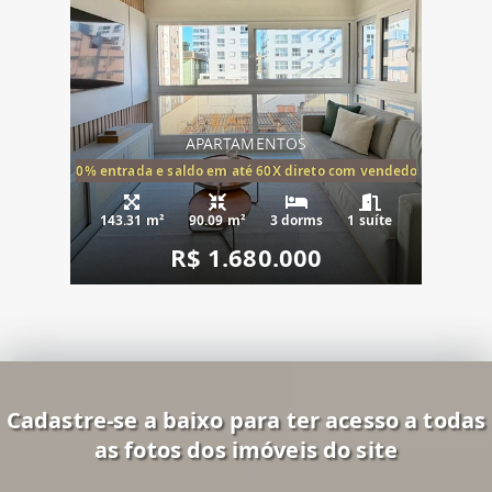
APARTAMENTOS
20% entrada e saldo em até 60X direto com vendedor
143.31 m²
90.09 m²
3 dorms
1 suíte
R$ 1.680.000
Cadastre-se a baixo para ter acesso a todas
as fotos dos imóveis do site