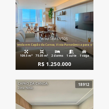
APARTAMENTOS
ira-Mar à Venda em Capão da Canoa, Vista Panorâmica para o Mar, 2 Dormi
109.5 m²
75.05 m²
2 dorms
1 suíte
1 vaga
R$ 1.250.000
CAPAO DA CANOA
18912
Zona Nova