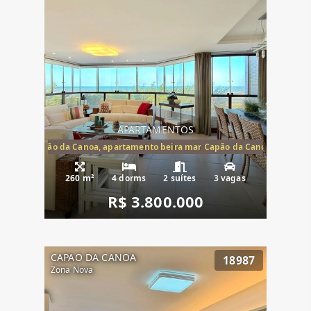
APARTAMENTOS
te mar Capão da Canoa, apartamento beira mar Capão da Canoa, aparta
260 m²
4 dorms
2 suítes
3 vagas
R$ 3.800.000
CAPAO DA CANOA
18987
Zona Nova