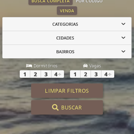
BUSCA COMPLETA
POR CÓDIGO
VENDA
CATEGORIAS
CIDADES
BAIRROS
Dormitórios
Vagas
1
2
3
4
+
1
2
3
4
+
LIMPAR FILTROS
BUSCAR