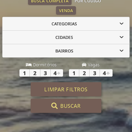
BUSCA COMPLETA
POR CÓDIGO
VENDA
CATEGORIAS
CIDADES
BAIRROS
Dormitórios
Vagas
1
2
3
4
+
1
2
3
4
+
LIMPAR FILTROS
BUSCAR