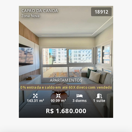
CAPAO DA CANOA
18912
Zona Nova
APARTAMENTOS
20% entrada e saldo em até 60X direto com vendedor
143.31 m²
90.09 m²
3 dorms
1 suíte
R$ 1.680.000