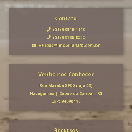
Contato
(51) 98318-1110
(51) 98186-8555
vendas@imobiliariafb.com.br
Venha nos Conhecer
Rua Marabá 2900 (loja 03)
Navegantes
|
Capão da Canoa
|
RS
CEP: 94690116
Recursos