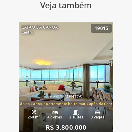
Veja também
CAPAO DA CANOA
19015
Centro
APARTAMENTOS
te mar Capão da Canoa, apartamento beira mar Capão da Canoa, aparta
260 m²
4 dorms
2 suítes
3 vagas
R$ 3.800.000