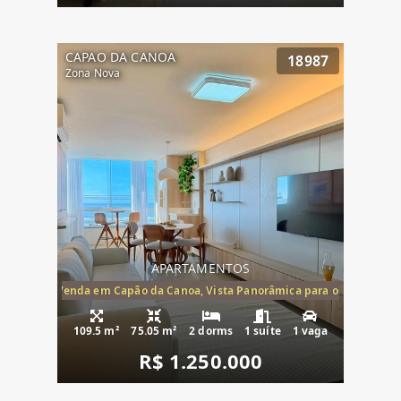
CAPAO DA CANOA
18987
Zona Nova
APARTAMENTOS
ira-Mar à Venda em Capão da Canoa, Vista Panorâmica para o Mar, 2 Dormi
109.5 m²
75.05 m²
2 dorms
1 suíte
1 vaga
R$ 1.250.000