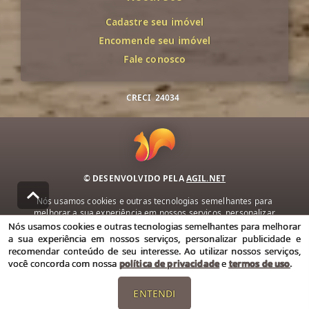
Cadastre seu imóvel
Encomende seu imóvel
Fale conosco
CRECI
24034
© DESENVOLVIDO PELA
AGIL.NET
Nós usamos cookies e outras tecnologias semelhantes para
melhorar a sua experiência em nossos serviços, personalizar
publicidade e recomendar conteúdo de seu interesse. Ao utilizar
Nós usamos cookies e outras tecnologias semelhantes para melhorar
nossos serviços, você concorda com nossa política de privacidade e
a sua experiência em nossos serviços, personalizar publicidade e
termos de uso.
recomendar conteúdo de seu interesse. Ao utilizar nossos serviços,
você concorda com nossa
política de privacidade
e
termos de uso
.
Política de Privacidade
Termos de uso
ENTENDI