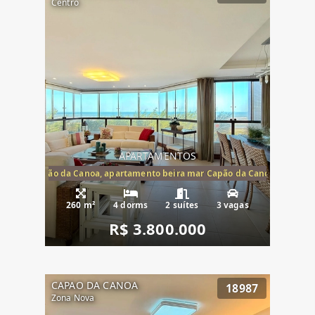
Centro
APARTAMENTOS
te mar Capão da Canoa, apartamento beira mar Capão da Canoa, aparta
260 m²
4 dorms
2 suítes
3 vagas
R$ 3.800.000
CAPAO DA CANOA
18987
Zona Nova