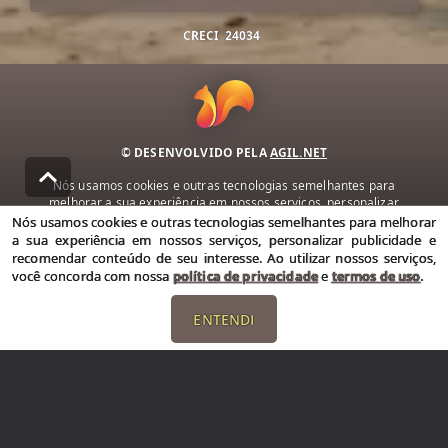
CRECI
24034
© DESENVOLVIDO PELA
AGIL.NET
Nós usamos cookies e outras tecnologias semelhantes para
melhorar a sua experiência em nossos serviços, personalizar
publicidade e recomendar conteúdo de seu interesse. Ao utilizar
Nós usamos cookies e outras tecnologias semelhantes para melhorar
nossos serviços, você concorda com nossa política de privacidade e
a sua experiência em nossos serviços, personalizar publicidade e
termos de uso.
recomendar conteúdo de seu interesse. Ao utilizar nossos serviços,
você concorda com nossa
política de privacidade
e
termos de uso
.
Política de Privacidade
Termos de uso
ENTENDI