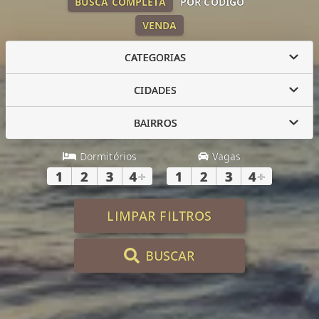
BUSCA COMPLETA
POR CÓDIGO
VENDA
CATEGORIAS
CIDADES
BAIRROS
Dormitórios
Vagas
1
2
3
4
+
1
2
3
4
+
LIMPAR FILTROS
BUSCAR