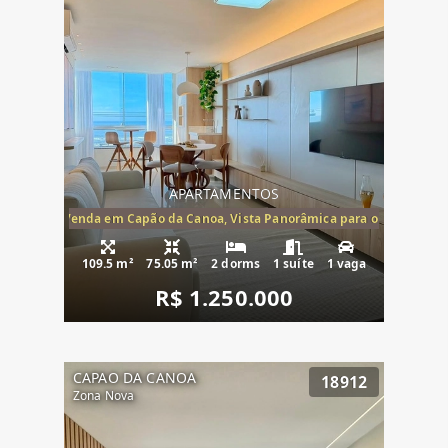
APARTAMENTOS
ira-Mar à Venda em Capão da Canoa, Vista Panorâmica para o Mar, 2 Dormi
109.5 m²
75.05 m²
2 dorms
1 suíte
1 vaga
R$ 1.250.000
CAPAO DA CANOA
18912
Zona Nova