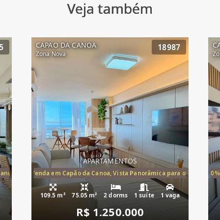
Veja também
CAPAO DA CANOA
C
5
18987
Zona Nova
Zo
APARTAMENTOS
Canoa, apartamento à venda Cap
ira-Mar à Venda em Capão da Canoa, Vista Panorâmica para o Mar, 2 Dormi
20%
109.5 m²
75.05 m²
2 dorms
1 suíte
1 vaga
R$ 1.250.000