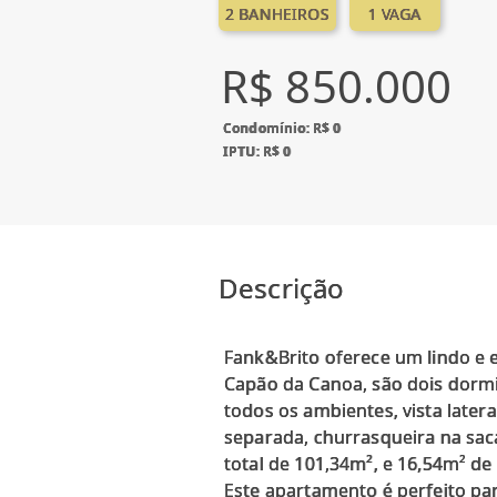
2 BANHEIROS
1 VAGA
R$ 850.000
Condomínio: R$ 0
IPTU: R$ 0
Descrição
Fank&Brito oferece um lindo e
Capão da Canoa, são dois dormi
todos os ambientes, vista later
separada, churrasqueira na saca
total de 101,34m², e 16,54m² d
Este apartamento é perfeito pa