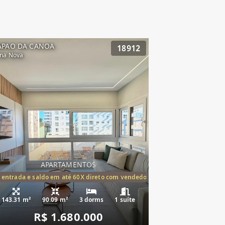
APAO DA CANOA
18912
na Nova
APARTAMENTOS
tórios,(1suíte)
 entrada e saldo em até 60X direto com vendedor
143.31 m²
90.09 m²
3 dorms
1 suíte
R$ 1.680.000