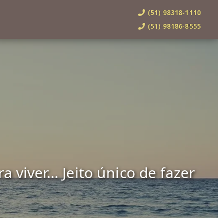
(51) 98318-1110
(51) 98186-8555
viver... Jeito único de fazer