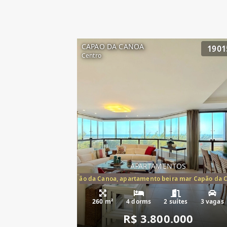
CAPAO DA CANOA
1901
Centro
APARTAMENTOS
artamento frente mar Capão da Canoa, apartamento beira mar Capão da 
Apartamento Be
260 m²
4 dorms
2 suítes
3 vagas
R$ 3.800.000