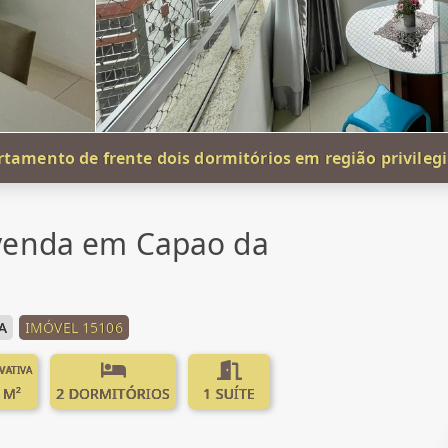
tamento de frente dois dormitórios em região privileg
venda em Capao da
A
IMÓVEL 15106
IVATIVA
 M²
2 DORMITÓRIOS
1 SUÍTE