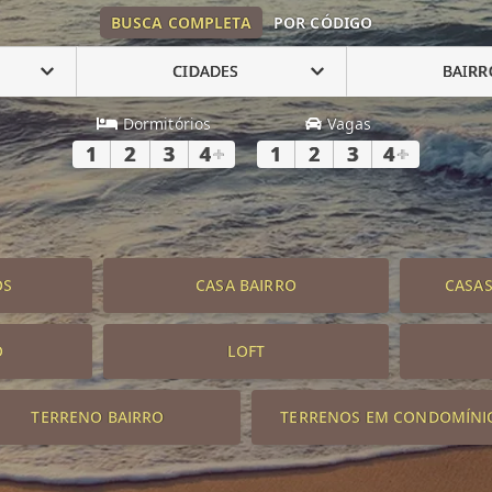
BUSCA COMPLETA
POR CÓDIGO
CIDADES
BAIRR
Dormitórios
Vagas
1
2
3
4
+
1
2
3
4
+
OS
CASA BAIRRO
CASA
O
LOFT
TERRENO BAIRRO
TERRENOS EM CONDOMÍNI