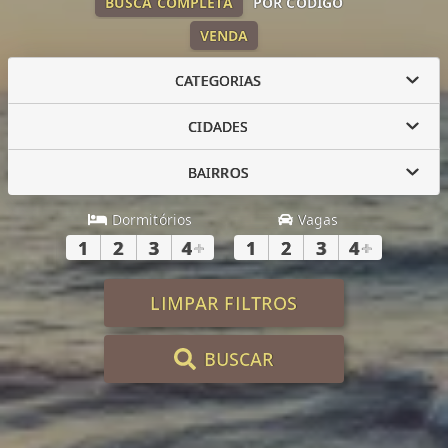
BUSCA COMPLETA
POR CÓDIGO
VENDA
CATEGORIAS
CIDADES
BAIRROS
Dormitórios
Vagas
1
2
3
4
+
1
2
3
4
+
LIMPAR FILTROS
BUSCAR