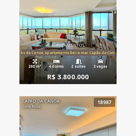
APARTAMENTOS
te mar Capão da Canoa, apartamento beira mar Capão da Canoa, aparta
260 m²
4 dorms
2 suítes
3 vagas
R$ 3.800.000
CAPAO DA CANOA
18987
Zona Nova