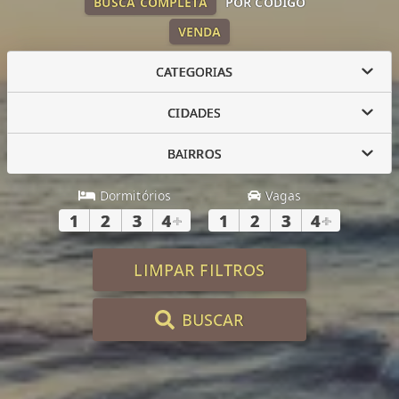
BUSCA COMPLETA
POR CÓDIGO
VENDA
CATEGORIAS
CIDADES
BAIRROS
Dormitórios
Vagas
1
2
3
4
+
1
2
3
4
+
LIMPAR FILTROS
BUSCAR