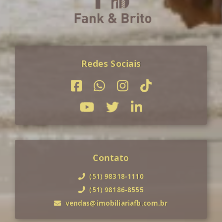
Redes Sociais
Contato
(51) 98318-1110
(51) 98186-8555
vendas@imobiliariafb.com.br