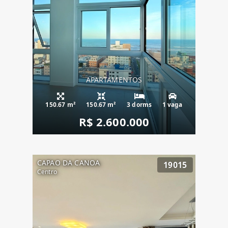
APARTAMENTOS
150.67 m²
150.67 m²
3 dorms
1 vaga
R$ 2.600.000
CAPAO DA CANOA
19015
Centro