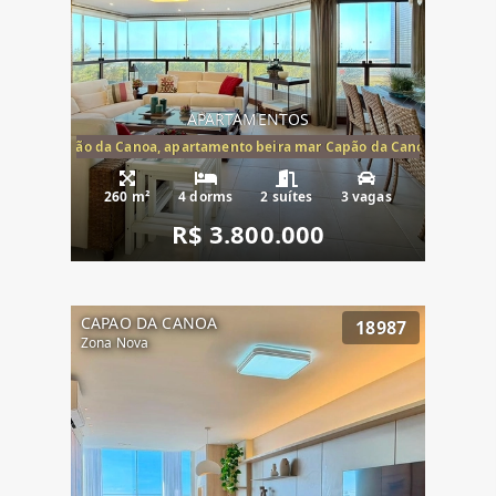
APARTAMENTOS
te mar Capão da Canoa, apartamento beira mar Capão da Canoa, aparta
260 m²
4 dorms
2 suítes
3 vagas
R$ 3.800.000
CAPAO DA CANOA
18987
Zona Nova