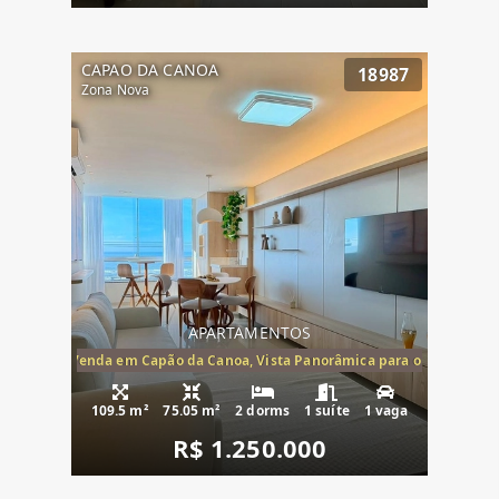
CAPAO DA CANOA
18987
Zona Nova
APARTAMENTOS
ira-Mar à Venda em Capão da Canoa, Vista Panorâmica para o Mar, 2 Dormi
109.5 m²
75.05 m²
2 dorms
1 suíte
1 vaga
R$ 1.250.000