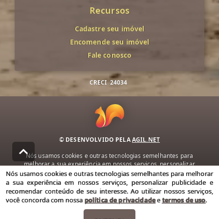
Recursos
Cadastre seu imóvel
Encomende seu imóvel
Fale conosco
CRECI
24034
© DESENVOLVIDO PELA
AGIL.NET
Nós usamos cookies e outras tecnologias semelhantes para
melhorar a sua experiência em nossos serviços, personalizar
publicidade e recomendar conteúdo de seu interesse. Ao utilizar
Nós usamos cookies e outras tecnologias semelhantes para melhorar
nossos serviços, você concorda com nossa política de privacidade e
a sua experiência em nossos serviços, personalizar publicidade e
termos de uso.
recomendar conteúdo de seu interesse. Ao utilizar nossos serviços,
você concorda com nossa
política de privacidade
e
termos de uso
.
Política de Privacidade
Termos de uso