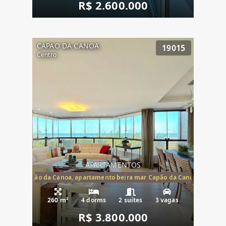
R$ 2.600.000
CAPAO DA CANOA
19015
Centro
APARTAMENTOS
te mar Capão da Canoa, apartamento beira mar Capão da Canoa, aparta
260 m²
4 dorms
2 suítes
3 vagas
R$ 3.800.000