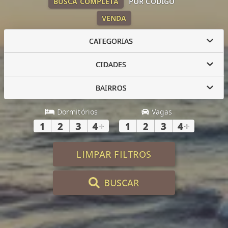
BUSCA COMPLETA
POR CÓDIGO
VENDA
CATEGORIAS
CIDADES
BAIRROS
Dormitórios
Vagas
1
2
3
4
+
1
2
3
4
+
LIMPAR FILTROS
BUSCAR