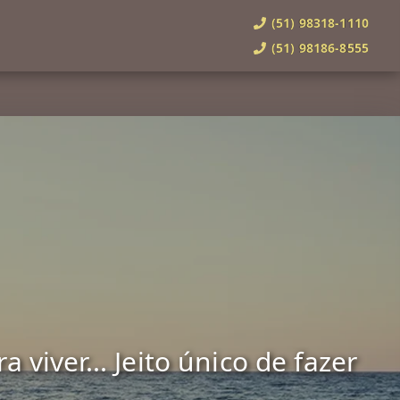
(51) 98318-1110
(51) 98186-8555
viver... Jeito único de fazer