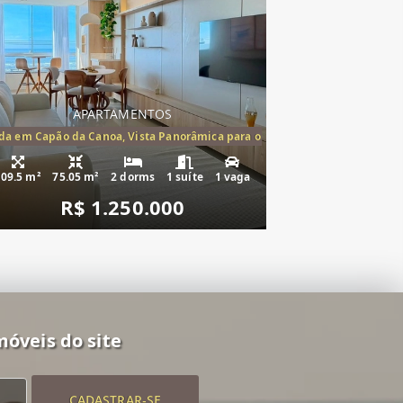
APARTAMENTOS
mento à venda Cap
a em Capão da Canoa, Vista Panorâmica para o Mar, 2 Dormitórios,(1suíte
109.5 m²
75.05 m²
2 dorms
1 suíte
1 vaga
R$ 1.250.000
móveis do site
CADASTRAR-SE