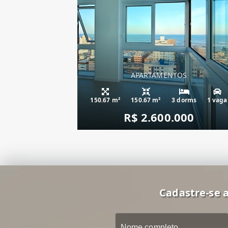
APARTAMENTOS
apartamento fren
150.67 m²
150.67 m²
3 dorms
1 vaga
R$ 2.600.000
Cadastre-se a