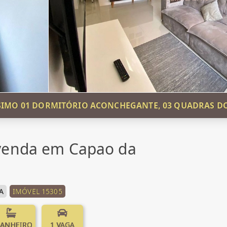
SIMO 01 DORMITÓRIO ACONCHEGANTE, 03 QUADRAS D
venda em Capao da
A
IMÓVEL 15305
BANHEIRO
1 VAGA