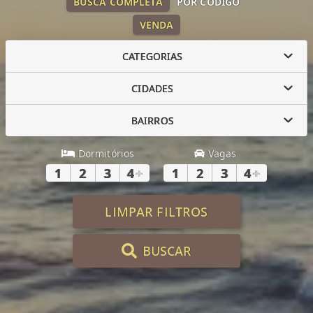
BUSCA COMPLETA
POR CÓDIGO
VENDA
CATEGORIAS
CIDADES
BAIRROS
Dormitórios
Vagas
1
2
3
4
+
1
2
3
4
+
LIMPAR FILTROS
BUSCAR