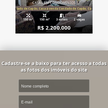
CASAS EM CONDOMÍNIOS
Capão, Condado de Capão, Casa à venda Condado de Capão, Condomínio 
150 m²
150 m²
3 suítes
2 vagas
R$ 2.200.000
Cadastre-se a baixo para ter acesso a todas
as fotos dos imóveis do site