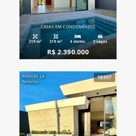
CASAS EM CONDOMÍNIOS
219 m²
219 m²
4 dorms
2 vagas
R$ 2.390.000
XANGRI-LA
18997
Remanso