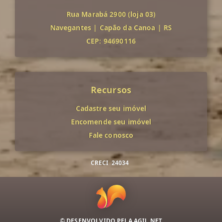
Rua Marabá 2900 (loja 03)
Navegantes
|
Capão da Canoa
|
RS
CEP: 94690116
Recursos
Cadastre seu imóvel
Encomende seu imóvel
Fale conosco
CRECI
24034
© DESENVOLVIDO PELA
AGIL.NET