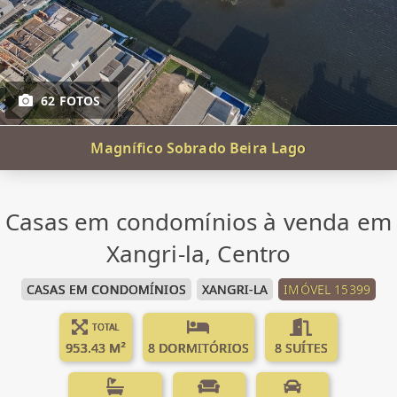
62 FOTOS
Magnífico Sobrado Beira Lago
Casas em condomínios à venda em
Xangri-la, Centro
CASAS EM CONDOMÍNIOS
XANGRI-LA
IMÓVEL 15399
TOTAL
953.43 M²
8 DORMITÓRIOS
8 SUÍTES