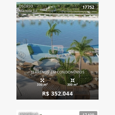
OSORIO
17752
Atlantida Sul
TERRENOS EM CONDOMÍNIOS
300 m²
300 m²
R$ 352.044
XANGRI-LA