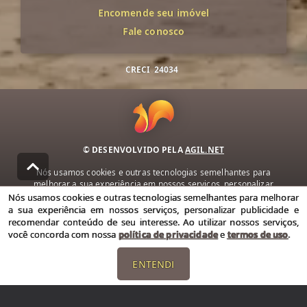
Encomende seu imóvel
Fale conosco
CRECI
24034
© DESENVOLVIDO PELA
AGIL.NET
Nós usamos cookies e outras tecnologias semelhantes para
melhorar a sua experiência em nossos serviços, personalizar
publicidade e recomendar conteúdo de seu interesse. Ao utilizar
Nós usamos cookies e outras tecnologias semelhantes para melhorar
nossos serviços, você concorda com nossa política de privacidade e
a sua experiência em nossos serviços, personalizar publicidade e
termos de uso.
recomendar conteúdo de seu interesse. Ao utilizar nossos serviços,
você concorda com nossa
política de privacidade
e
termos de uso
.
Política de Privacidade
Termos de uso
ENTENDI