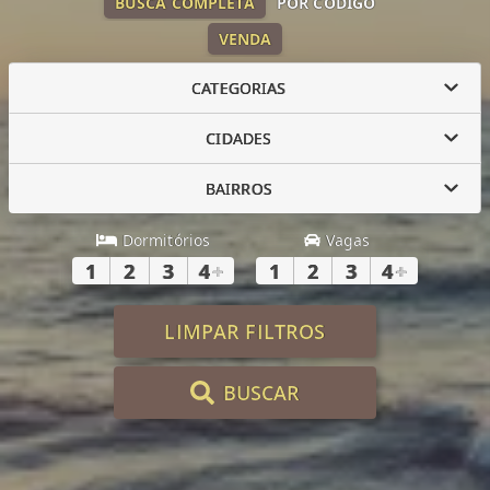
BUSCA COMPLETA
POR CÓDIGO
VENDA
CATEGORIAS
CIDADES
BAIRROS
Dormitórios
Vagas
1
2
3
4
+
1
2
3
4
+
LIMPAR FILTROS
BUSCAR