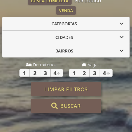
BUSCA COMPLETA
POR CÓDIGO
VENDA
CATEGORIAS
CIDADES
BAIRROS
Dormitórios
Vagas
1
2
3
4
+
1
2
3
4
+
LIMPAR FILTROS
BUSCAR