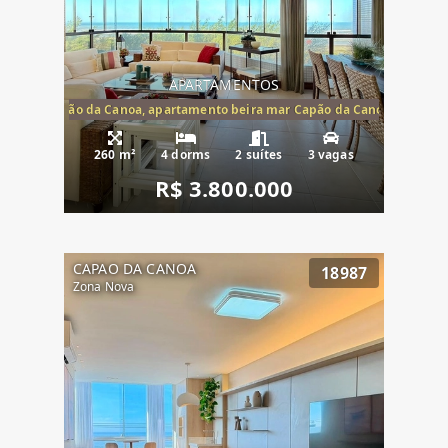
APARTAMENTOS
te mar Capão da Canoa, apartamento beira mar Capão da Canoa, aparta
260 m²
4 dorms
2 suítes
3 vagas
R$ 3.800.000
CAPAO DA CANOA
18987
Zona Nova