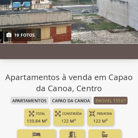
19 FOTOS
Apartamentos à venda em Capao
da Canoa, Centro
APARTAMENTOS
CAPAO DA CANOA
IMÓVEL 15567
TOTAL
CONSTRUÍDA
PRIVATIVA
159.84 M²
122 M²
122 M²