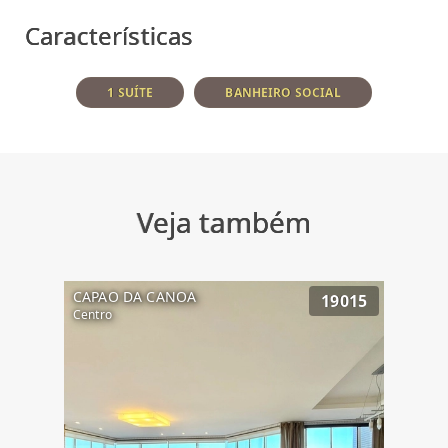
Características
1 SUÍTE
BANHEIRO SOCIAL
Veja também
CAPAO DA CANOA
19015
Centro