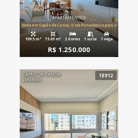
APARTAMENTOS
ira-Mar à Venda em Capão da Canoa, Vista Panorâmica para o Mar, 2 Dormi
109.5 m²
75.05 m²
2 dorms
1 suíte
1 vaga
R$ 1.250.000
CAPAO DA CANOA
18912
Zona Nova