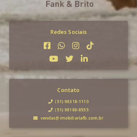
Redes Sociais
Contato
(51) 98318-1110
(51) 98186-8555
vendas@imobiliariafb.com.br