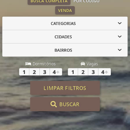
BUSCA COMPLETA
POR CÓDIGO
VENDA
CATEGORIAS
CIDADES
BAIRROS
Dormitórios
Vagas
1
2
3
4
+
1
2
3
4
+
LIMPAR FILTROS
BUSCAR