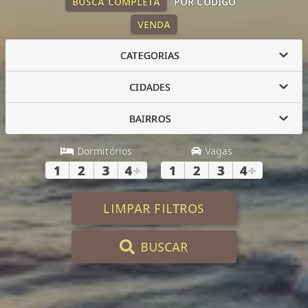
BUSCA COMPLETA
POR CÓDIGO
VENDA
CATEGORIAS
CIDADES
BAIRROS
Dormitórios
Vagas
1
2
3
4
+
1
2
3
4
+
LIMPAR FILTROS
BUSCAR