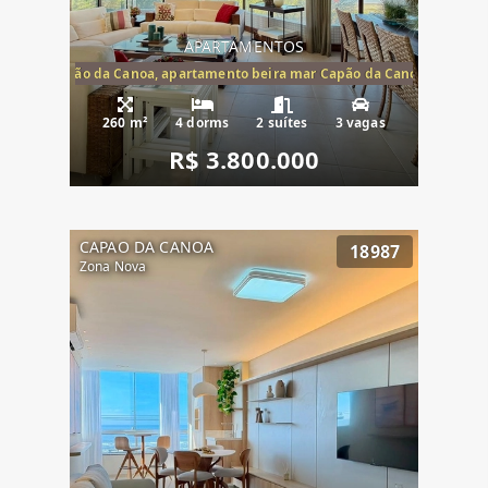
APARTAMENTOS
te mar Capão da Canoa, apartamento beira mar Capão da Canoa, aparta
260 m²
4 dorms
2 suítes
3 vagas
R$ 3.800.000
CAPAO DA CANOA
18987
Zona Nova