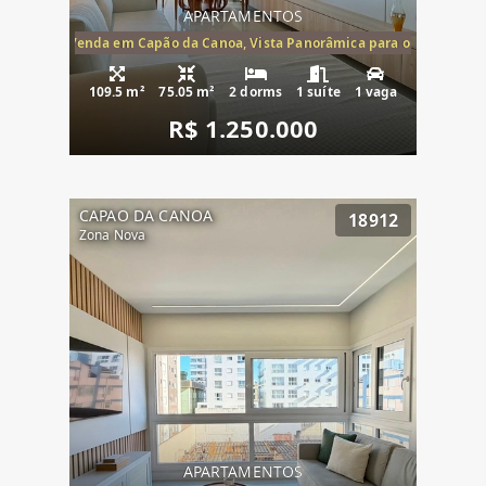
APARTAMENTOS
ira-Mar à Venda em Capão da Canoa, Vista Panorâmica para o Mar, 2 Dormi
109.5 m²
75.05 m²
2 dorms
1 suíte
1 vaga
R$ 1.250.000
CAPAO DA CANOA
18912
Zona Nova
APARTAMENTOS