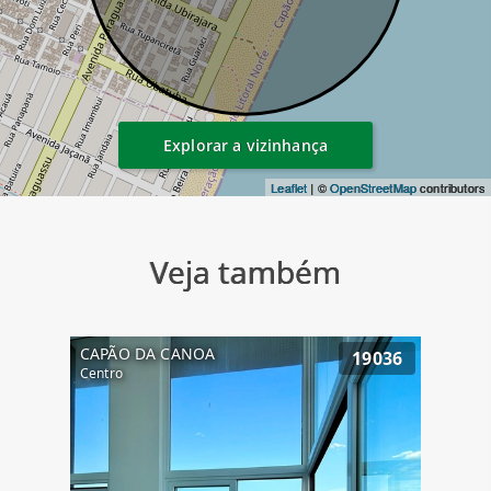
Explorar a vizinhança
Leaflet
| ©
OpenStreetMap
contributors
Veja também
CAPÃO DA CANOA
19036
Centro