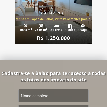
APARTAMENTOS
ira-Mar à Venda em Capão da Canoa, Vista Panorâmica para o Mar, 2 Dormi
109.5 m²
75.05 m²
2 dorms
1 suíte
1 vaga
R$ 1.250.000
Cadastre-se a baixo para ter acesso a todas
as fotos dos imóveis do site