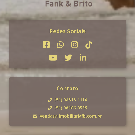
Redes Sociais
Contato
(51) 98318-1110
(51) 98186-8555
vendas@imobiliariafb.com.br