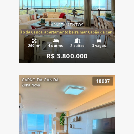
APARTAMENTOS
te mar Capão da Canoa, apartamento beira mar Capão da Canoa, aparta
260 m²
4 dorms
2 suítes
3 vagas
R$ 3.800.000
CAPAO DA CANOA
18987
Zona Nova