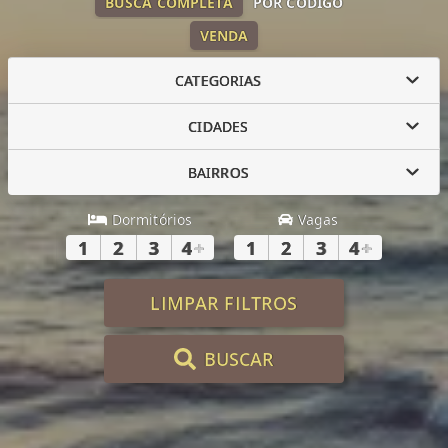
BUSCA COMPLETA
POR CÓDIGO
VENDA
CATEGORIAS
CIDADES
BAIRROS
Dormitórios
Vagas
1
2
3
4
+
1
2
3
4
+
LIMPAR FILTROS
BUSCAR