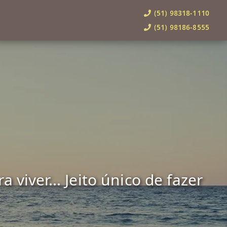
(51) 98318-1110
(51) 98186-8555
viver... Jeito único de fazer