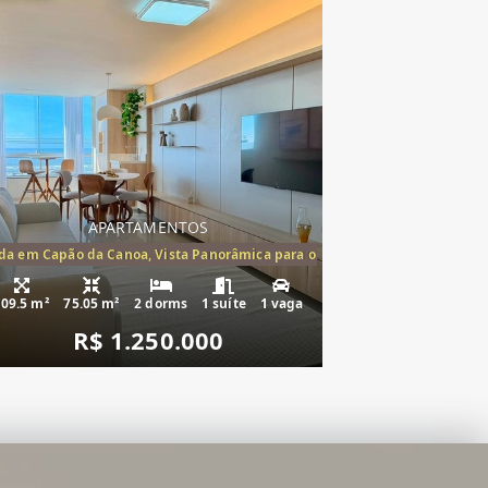
APARTAMENTOS
mento à venda Cap
a em Capão da Canoa, Vista Panorâmica para o Mar, 2 Dormitórios,(1suíte
109.5 m²
75.05 m²
2 dorms
1 suíte
1 vaga
R$ 1.250.000