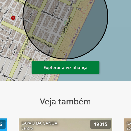
Explorar a vizinhança
Veja também
CAPAO DA CANOA
C
6
19015
Centro
Zo