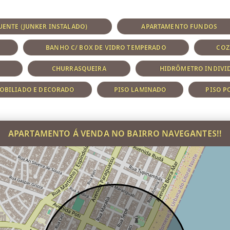
ENTE (JUNKER INSTALADO)
APARTAMENTO FUNDOS
BANHO C/ BOX DE VIDRO TEMPERADO
COZ
CHURRASQUEIRA
HIDRÔMETRO INDIVI
OBILIADO E DECORADO
PISO LAMINADO
PISO P
APARTAMENTO Á VENDA NO BAIRRO NAVEGANTES!!