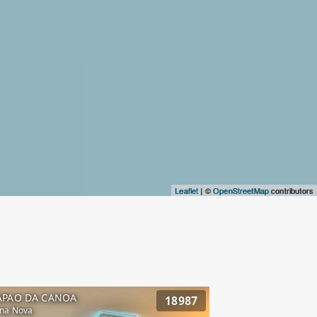
Leaflet
| ©
OpenStreetMap
contributors
APAO DA CANOA
18987
na Nova