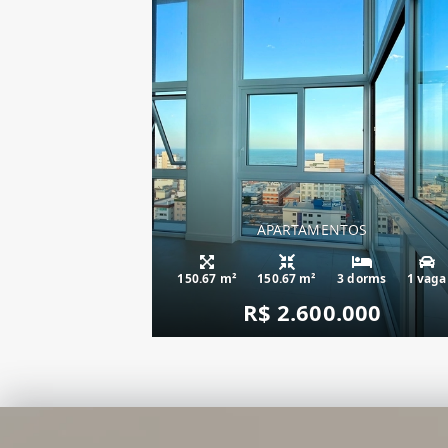
APARTAMENTOS
apartamento fren
150.67 m²
150.67 m²
3 dorms
1 vaga
R$ 2.600.000