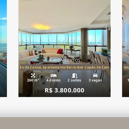
APARTAMENTOS
te mar Capão da Canoa, apartamento beira mar Capão da Canoa, aparta
Apartamento Beira-Mar à Vend
260 m²
4 dorms
2 suítes
3 vagas
R$ 3.800.000