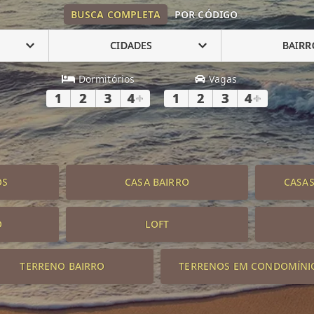
BUSCA COMPLETA
POR CÓDIGO
CIDADES
BAIRR
Dormitórios
Vagas
1
2
3
4
+
1
2
3
4
+
OS
CASA BAIRRO
CASA
O
LOFT
TERRENO BAIRRO
TERRENOS EM CONDOMÍNI