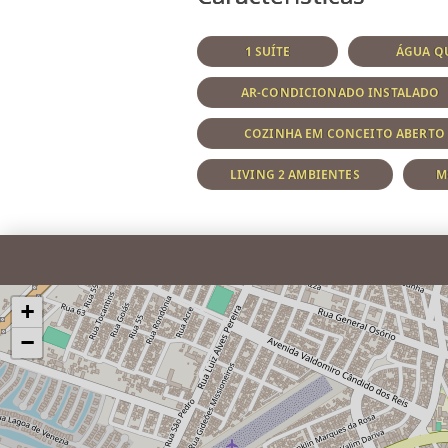
1 SUÍTE
ÁGUA QU
AR-CONDICIONADO INSTALADO
COZINHA EM CONCEITO ABERTO
LIVING 2 AMBIENTES
M
+
−