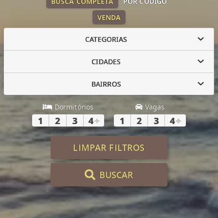
BUSCA COMPLETA
POR CÓDIGO
VENDA
CATEGORIAS
CIDADES
BAIRROS
Dormitórios
Vagas
1
2
3
4
+
1
2
3
4
+
LIMPAR FILTROS
BUSCAR