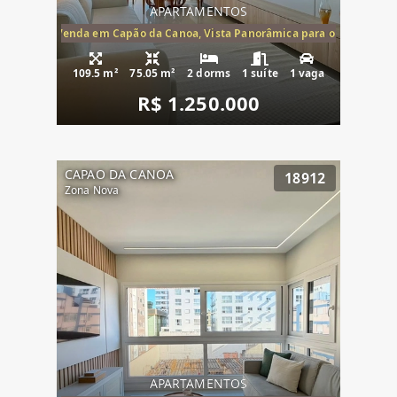
APARTAMENTOS
ira-Mar à Venda em Capão da Canoa, Vista Panorâmica para o Mar, 2 Dormi
109.5 m²
75.05 m²
2 dorms
1 suíte
1 vaga
R$ 1.250.000
CAPAO DA CANOA
18912
Zona Nova
APARTAMENTOS