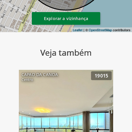
Explorar a vizinhança
Leaflet
| ©
OpenStreetMap
contributors
Veja também
CAPAO DA CANOA
19015
Centro