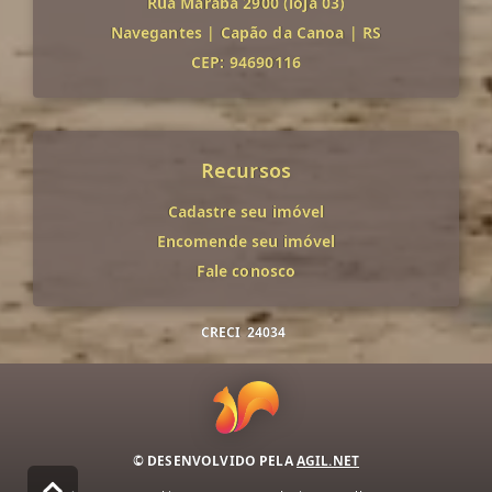
Rua Marabá 2900 (loja 03)
Navegantes
|
Capão da Canoa
|
RS
CEP: 94690116
Recursos
Cadastre seu imóvel
Encomende seu imóvel
Fale conosco
CRECI
24034
© DESENVOLVIDO PELA
AGIL.NET