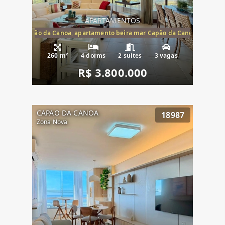
APARTAMENTOS
te mar Capão da Canoa, apartamento beira mar Capão da Canoa, aparta
260 m²
4 dorms
2 suítes
3 vagas
R$ 3.800.000
CAPAO DA CANOA
18987
Zona Nova