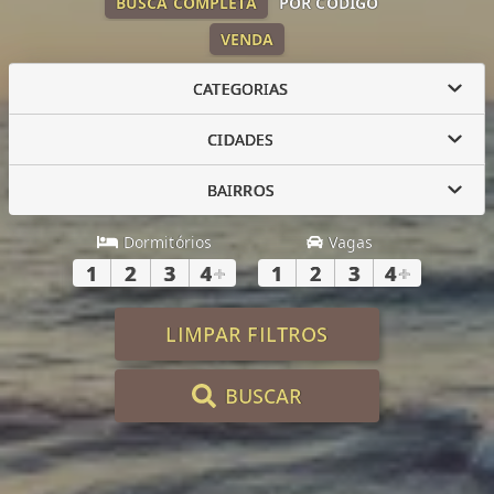
BUSCA COMPLETA
POR CÓDIGO
VENDA
CATEGORIAS
CIDADES
BAIRROS
Dormitórios
Vagas
1
2
3
4
+
1
2
3
4
+
LIMPAR FILTROS
BUSCAR