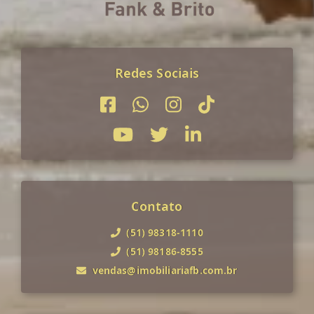
Redes Sociais
Contato
(51) 98318-1110
(51) 98186-8555
vendas@imobiliariafb.com.br