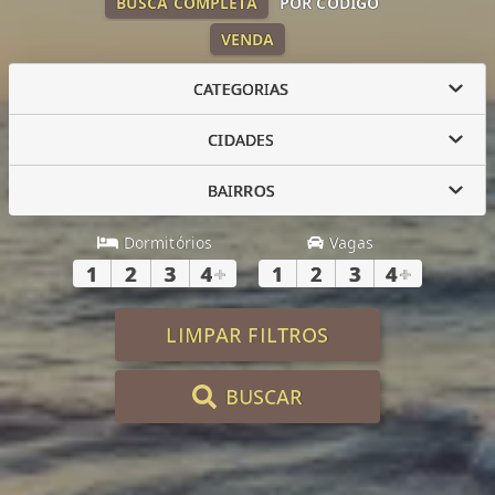
BUSCA COMPLETA
POR CÓDIGO
VENDA
CATEGORIAS
CIDADES
BAIRROS
Dormitórios
Vagas
1
2
3
4
+
1
2
3
4
+
LIMPAR FILTROS
BUSCAR