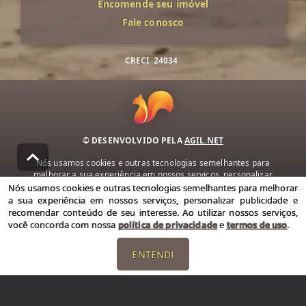
Encomende seu imóvel
Fale conosco
CRECI
24034
© DESENVOLVIDO PELA
AGIL.NET
Nós usamos cookies e outras tecnologias semelhantes para
melhorar a sua experiência em nossos serviços, personalizar
publicidade e recomendar conteúdo de seu interesse. Ao utilizar
Nós usamos cookies e outras tecnologias semelhantes para melhorar
nossos serviços, você concorda com nossa política de privacidade e
a sua experiência em nossos serviços, personalizar publicidade e
termos de uso.
recomendar conteúdo de seu interesse. Ao utilizar nossos serviços,
você concorda com nossa
política de privacidade
e
termos de uso
.
Política de Privacidade
Termos de uso
ENTENDI