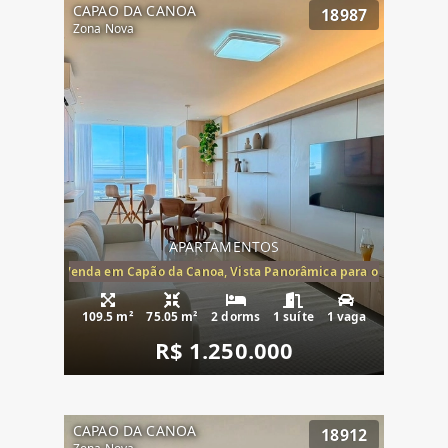
CAPAO DA CANOA
18987
Zona Nova
APARTAMENTOS
ira-Mar à Venda em Capão da Canoa, Vista Panorâmica para o Mar, 2 Dormi
109.5 m²
75.05 m²
2 dorms
1 suíte
1 vaga
R$ 1.250.000
CAPAO DA CANOA
18912