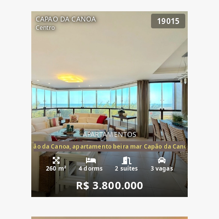
CAPAO DA CANOA
19015
Centro
APARTAMENTOS
te mar Capão da Canoa, apartamento beira mar Capão da Canoa, aparta
260 m²
4 dorms
2 suítes
3 vagas
R$ 3.800.000