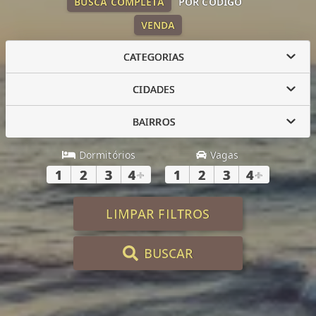
BUSCA COMPLETA
POR CÓDIGO
VENDA
CATEGORIAS
CIDADES
BAIRROS
Dormitórios
Vagas
1
2
3
4
+
1
2
3
4
+
LIMPAR FILTROS
BUSCAR