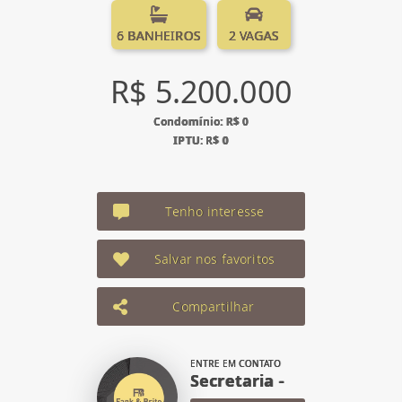
6 BANHEIROS
2 VAGAS
R$ 5.200.000
Condomínio: R$ 0
IPTU: R$ 0
Tenho interesse
Salvar nos favoritos
Compartilhar
ENTRE EM CONTATO
Secretaria -