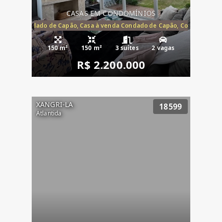
CASAS EM CONDOMÍNIOS
Capão, Condado de Capão, Casa à venda Condado de Capão, Condomínio 
150 m²
150 m²
3 suítes
2 vagas
R$ 2.200.000
XANGRI-LA
18599
Atlantida