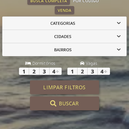
BUSCA COMPLETA
POR CÓDIGO
VENDA
CATEGORIAS
CIDADES
BAIRROS
Dormitórios
Vagas
1
2
3
4
+
1
2
3
4
+
LIMPAR FILTROS
BUSCAR