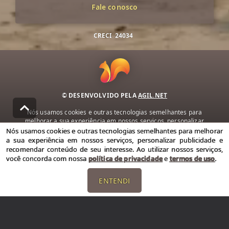
Fale conosco
CRECI
24034
© DESENVOLVIDO PELA
AGIL.NET
Nós usamos cookies e outras tecnologias semelhantes para
melhorar a sua experiência em nossos serviços, personalizar
publicidade e recomendar conteúdo de seu interesse. Ao utilizar
Nós usamos cookies e outras tecnologias semelhantes para melhorar
nossos serviços, você concorda com nossa política de privacidade e
a sua experiência em nossos serviços, personalizar publicidade e
termos de uso.
recomendar conteúdo de seu interesse. Ao utilizar nossos serviços,
você concorda com nossa
política de privacidade
e
termos de uso
.
Política de Privacidade
Termos de uso
ENTENDI