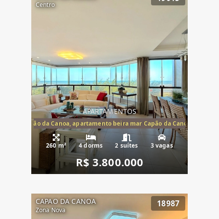
Centro
APARTAMENTOS
te mar Capão da Canoa, apartamento beira mar Capão da Canoa, aparta
260 m²
4 dorms
2 suítes
3 vagas
R$ 3.800.000
CAPAO DA CANOA
18987
Zona Nova