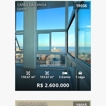
CAPÃO DA CANOA
19036
Centro
APARTAMENTOS
150.67 m²
150.67 m²
3 dorms
1 vaga
R$ 2.600.000
CAPAO DA CANOA
19015