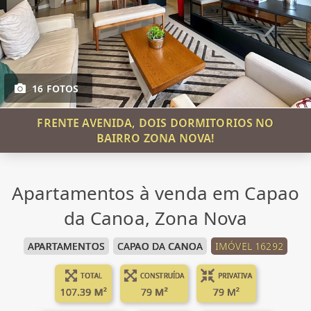
16 FOTOS
FRENTE AVENIDA, DOIS DORMITORIOS NO
BAIRRO ZONA NOVA!
Apartamentos à venda em Capao
da Canoa, Zona Nova
APARTAMENTOS
CAPAO DA CANOA
IMÓVEL 16292
TOTAL
CONSTRUÍDA
PRIVATIVA
107.39 M²
79 M²
79 M²