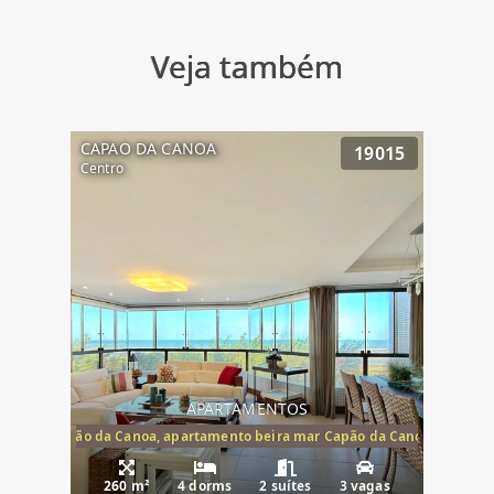
Veja também
CAPAO DA CANOA
19015
Centro
APARTAMENTOS
te mar Capão da Canoa, apartamento beira mar Capão da Canoa, aparta
260 m²
4 dorms
2 suítes
3 vagas