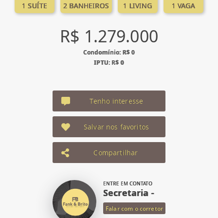
1 SUÍTE
2 BANHEIROS
1 LIVING
1 VAGA
R$ 1.279.000
Condomínio: R$ 0
IPTU: R$ 0
Tenho interesse
Salvar nos favoritos
Compartilhar
ENTRE EM CONTATO
Secretaria -
Falar com o corretor