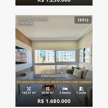
CAPAO DA CANOA
18912
Zona Nova
APARTAMENTOS
20% entrada e saldo em até 60X direto com vendedor
143.31 m²
90.09 m²
3 dorms
1 suíte
R$ 1.680.000