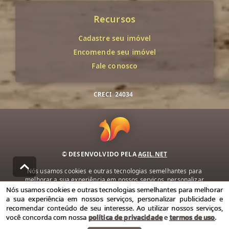
Recursos
Cadastre seu imóvel
Encomende seu imóvel
Fale conosco
CRECI
24034
© DESENVOLVIDO PELA
AGIL.NET
Nós usamos cookies e outras tecnologias semelhantes para
melhorar a sua experiência em nossos serviços, personalizar
publicidade e recomendar conteúdo de seu interesse. Ao utilizar
Nós usamos cookies e outras tecnologias semelhantes para melhorar
nossos serviços, você concorda com nossa política de privacidade e
a sua experiência em nossos serviços, personalizar publicidade e
termos de uso.
recomendar conteúdo de seu interesse. Ao utilizar nossos serviços,
você concorda com nossa
política de privacidade
e
termos de uso
.
Política de Privacidade
Termos de uso