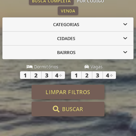
BUSCA COMPLETA
POR CÓDIGO
VENDA
CATEGORIAS
CIDADES
BAIRROS
Dormitórios
Vagas
1
2
3
4
+
1
2
3
4
+
LIMPAR FILTROS
BUSCAR