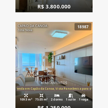
R$ 3.800.000
CAPAO DA CANOA
18987
Zona Nova
APARTAMENTOS
ira-Mar à Venda em Capão da Canoa, Vista Panorâmica para o Mar, 2 Dormi
109.5 m²
75.05 m²
2 dorms
1 suíte
1 vaga
R$ 1.250.000