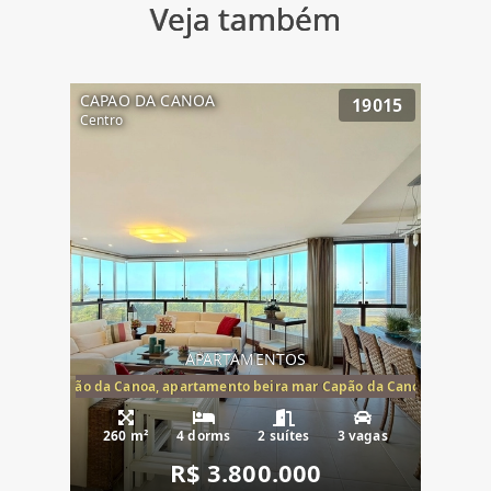
Veja também
CAPAO DA CANOA
19015
Centro
APARTAMENTOS
te mar Capão da Canoa, apartamento beira mar Capão da Canoa, aparta
260 m²
4 dorms
2 suítes
3 vagas
R$ 3.800.000