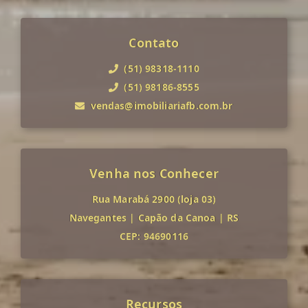
Contato
(51) 98318-1110
(51) 98186-8555
vendas@imobiliariafb.com.br
Venha nos Conhecer
Rua Marabá 2900 (loja 03)
Navegantes
|
Capão da Canoa
|
RS
CEP: 94690116
Recursos