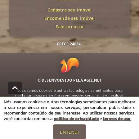
Cadastre seu imóvel
Encomende seu imóvel
Fale conosco
CRECI
24034
© DESENVOLVIDO PELA
AGIL.NET
Nós usamos cookies e outras tecnologias semelhantes para
melhorar a sua experiência em nossos serviços, personalizar
publicidade e recomendar conteúdo de seu interesse. Ao utilizar
Nós usamos cookies e outras tecnologias semelhantes para melhorar
nossos serviços, você concorda com nossa política de privacidade e
a sua experiência em nossos serviços, personalizar publicidade e
termos de uso.
recomendar conteúdo de seu interesse. Ao utilizar nossos serviços,
você concorda com nossa
política de privacidade
e
termos de uso
.
Política de Privacidade
Termos de uso
ENTENDI