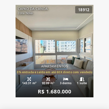
CAPAO DA CANOA
18912
Zona Nova
APARTAMENTOS
20% entrada e saldo em até 60X direto com vendedor
143.31 m²
90.09 m²
3 dorms
1 suíte
R$ 1.680.000