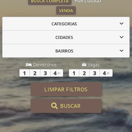
BUSCA COMPLETA
POR CÓDIGO
VENDA
CATEGORIAS
CIDADES
BAIRROS
Dormitórios
Vagas
1
2
3
4
+
1
2
3
4
+
LIMPAR FILTROS
BUSCAR