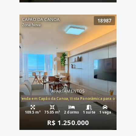
CAPAO DA CANOA
18987
Zona Nova
APARTAMENTOS
ira-Mar à Venda em Capão da Canoa, Vista Panorâmica para o Mar, 2 Dormi
109.5 m²
75.05 m²
2 dorms
1 suíte
1 vaga
R$ 1.250.000