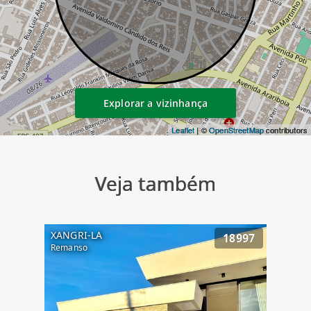
Explorar a vizinhança
Leaflet
| ©
OpenStreetMap
contributors
Veja também
XANGRI-LA
18997
Remanso