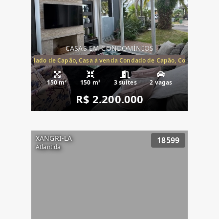
CASAS EM CONDOMÍNIOS
Capão, Condado de Capão, Casa à venda Condado de Capão, Condomínio 
150 m²
150 m²
3 suítes
2 vagas
R$ 2.200.000
XANGRI-LA
18599
Atlantida