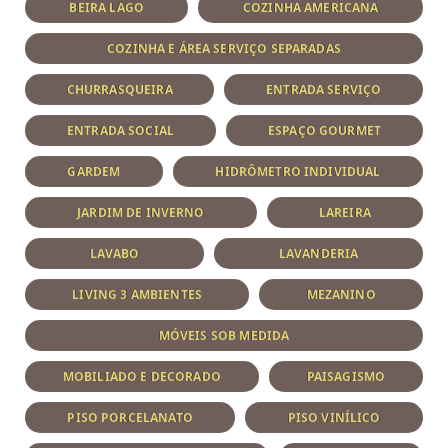
BEIRA LAGO
COZINHA AMERICANA
COZINHA E ÁREA SERVIÇO SEPARADAS
CHURRASQUEIRA
ENTRADA SERVIÇO
ENTRADA SOCIAL
ESPAÇO GOURMET
GARDEM
HIDRÔMETRO INDIVIDUAL
JARDIM DE INVERNO
LAREIRA
LAVABO
LAVANDERIA
LIVING 3 AMBIENTES
MEZANINO
MÓVEIS SOB MEDIDA
MOBILIADO E DECORADO
PAISAGISMO
PISO PORCELANATO
PISO VINÍLICO