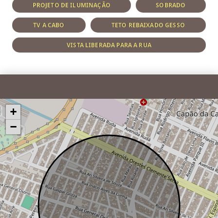
PROJETO DE ILUMINAÇÃO
SOBRADO
TV A CABO
TETO REBAIXADO GESSO
VISTA LIBERADA PARA A RUA
+
−