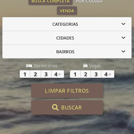
BUSCA COMPLETA
POR CÓDIGO
VENDA
CATEGORIAS
CIDADES
BAIRROS
Dormitórios
Vagas
1
2
3
4
+
1
2
3
4
+
LIMPAR FILTROS
BUSCAR