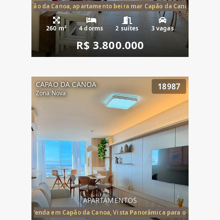
te mar Capão da Canoa, apartamento beira mar Capão da Canoa, aparta
260 m²
4 dorms
2 suítes
3 vagas
R$ 3.800.000
CAPAO DA CANOA
18987
Zona Nova
APARTAMENTOS
ira-Mar à Venda em Capão da Canoa, Vista Panorâmica para o Mar, 2 Dormi