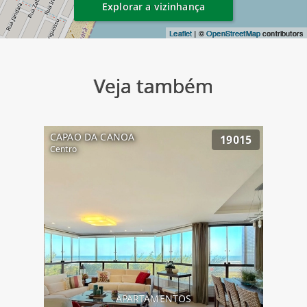
Explorar a vizinhança
Leaflet
| ©
OpenStreetMap
contributors
Veja também
CAPAO DA CANOA
19015
Centro
APARTAMENTOS