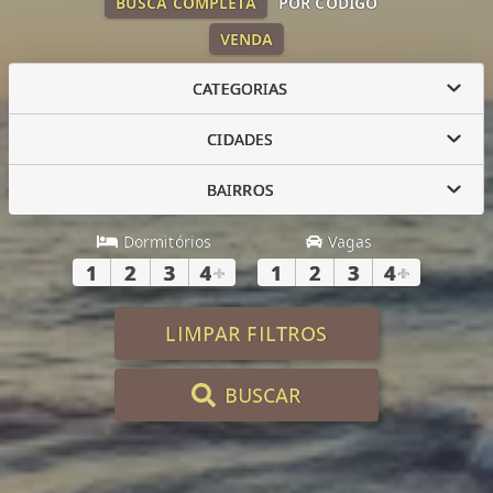
BUSCA COMPLETA
POR CÓDIGO
VENDA
CATEGORIAS
CIDADES
BAIRROS
Dormitórios
Vagas
1
2
3
4
+
1
2
3
4
+
LIMPAR FILTROS
BUSCAR