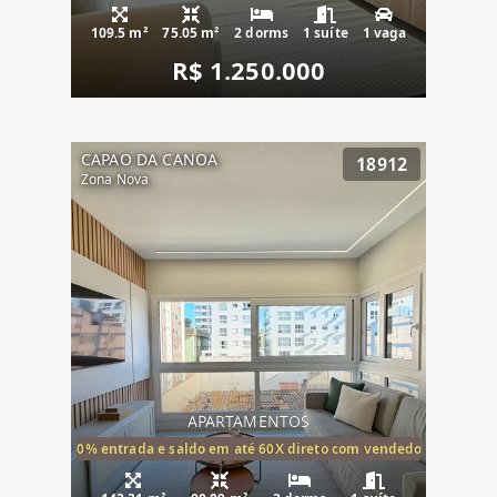
109.5 m²
75.05 m²
2 dorms
1 suíte
1 vaga
R$ 1.250.000
CAPAO DA CANOA
18912
Zona Nova
APARTAMENTOS
20% entrada e saldo em até 60X direto com vendedor