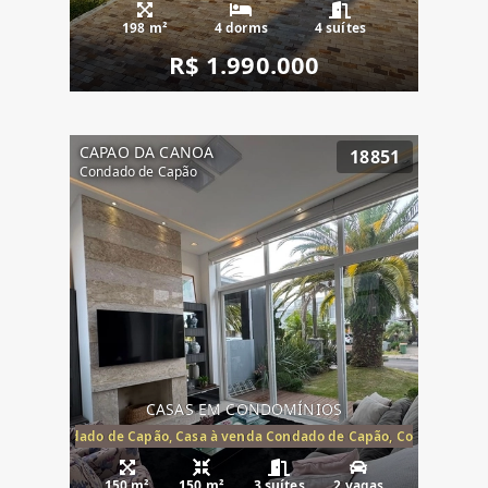
198 m²
4 dorms
4 suítes
R$ 1.990.000
CAPAO DA CANOA
18851
Condado de Capão
CASAS EM CONDOMÍNIOS
Capão, Condado de Capão, Casa à venda Condado de Capão, Condomínio 
150 m²
150 m²
3 suítes
2 vagas