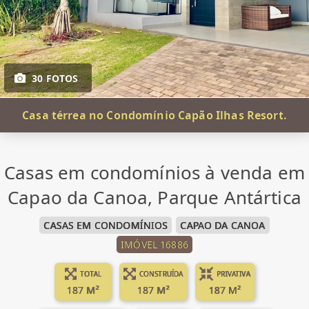
30 FOTOS
Casa térrea no Condomínio Capão Ilhas Resort.
Casas em condomínios à venda em
Capao da Canoa, Parque Antártica
CASAS EM CONDOMÍNIOS
CAPAO DA CANOA
IMÓVEL 16886
TOTAL
CONSTRUÍDA
PRIVATIVA
187 M²
187 M²
187 M²