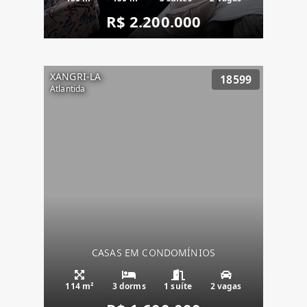
R$ 2.200.000
XANGRI-LA
18599
Atlantida
CASAS EM CONDOMÍNIOS
114 m²
3 dorms
1 suíte
2 vagas