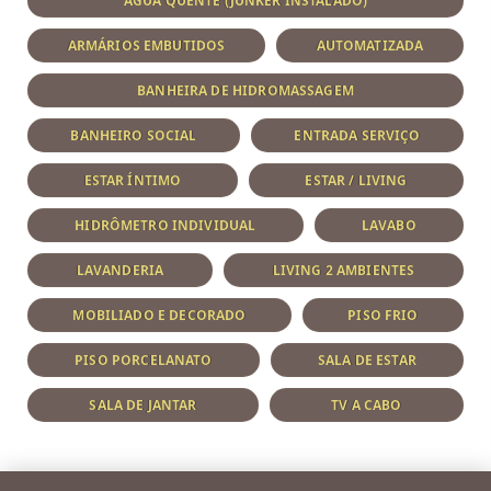
ÁGUA QUENTE (JUNKER INSTALADO)
ARMÁRIOS EMBUTIDOS
AUTOMATIZADA
BANHEIRA DE HIDROMASSAGEM
BANHEIRO SOCIAL
ENTRADA SERVIÇO
ESTAR ÍNTIMO
ESTAR / LIVING
HIDRÔMETRO INDIVIDUAL
LAVABO
LAVANDERIA
LIVING 2 AMBIENTES
MOBILIADO E DECORADO
PISO FRIO
PISO PORCELANATO
SALA DE ESTAR
SALA DE JANTAR
TV A CABO