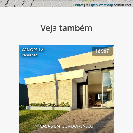
Leaflet
| ©
OpenStreetMap
contributors
Veja também
XANGRI-LA
18997
Remanso
CASAS EM CONDOMÍNIOS