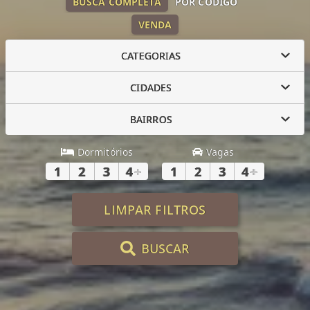
BUSCA COMPLETA
POR CÓDIGO
VENDA
CATEGORIAS
CIDADES
BAIRROS
Dormitórios
Vagas
1
2
3
4
+
1
2
3
4
+
LIMPAR FILTROS
BUSCAR