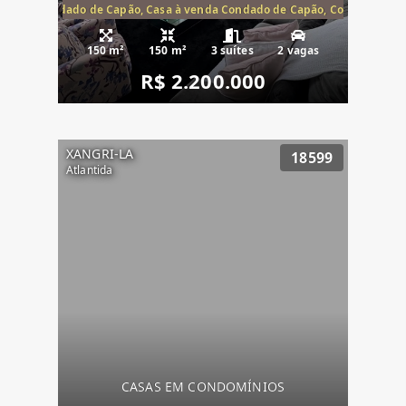
Capão, Condado de Capão, Casa à venda Condado de Capão, Condomínio 
150 m²
150 m²
3 suítes
2 vagas
R$ 2.200.000
XANGRI-LA
18599
Atlantida
CASAS EM CONDOMÍNIOS