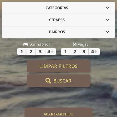
CATEGORIAS
CIDADES
BAIRROS
Dormitórios
Vagas
1
2
3
4
+
1
2
3
4
+
LIMPAR FILTROS
BUSCAR
APARTAMENTOS