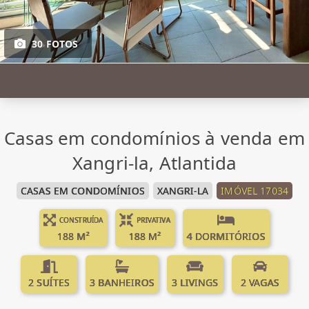
30 FOTOS
Casas em condomínios à venda em
Xangri-la, Atlantida
CASAS EM CONDOMÍNIOS
XANGRI-LA
IMÓVEL 17034
CONSTRUÍDA
PRIVATIVA
188 M²
188 M²
4 DORMITÓRIOS
2 SUÍTES
3 BANHEIROS
3 LIVINGS
2 VAGAS