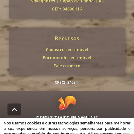
Navegantes
|
Capão da Canoa
|
RS
CEP: 94690116
Recursos
Cadastre seu imóvel
Encomende seu imóvel
Fale conosco
CRECI
24034
© DESENVOLVIDO PELA
AGIL.NET
Nós usamos cookies e outras tecnologias semelhantes para melhorar
Nós usamos cookies e outras tecnologias semelhantes para
a sua experiência em nossos serviços, personalizar publicidade e
melhorar a sua experiência em nossos serviços, personalizar
recomendar conteúdo de seu interesse. Ao utilizar nossos serviços,