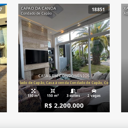
CAPAO DA CANOA
X
7
18851
Condado de Capão
At
CASAS EM CONDOMÍNIOS
Capão, Condado de Capão, Casa à venda Condado de Capão, Condomínio 
150 m²
150 m²
3 suítes
2 vagas
R$ 2.200.000