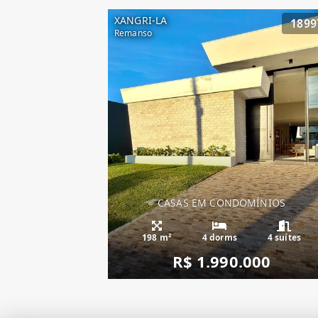
XANGRI-LA
1899
Remanso
CASAS EM CONDOMÍNIOS
Casa Condado de 
198 m²
4 dorms
4 suítes
R$ 1.990.000