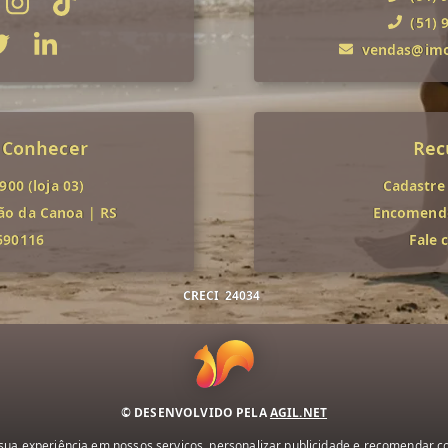
(51) 
vendas@imob
 Conhecer
Rec
00 (loja 03)
Cadastre
ão da Canoa
|
RS
Encomende
690116
Fale 
CRECI
24034
© DESENVOLVIDO PELA
AGIL.NET
ua experiência em nossos serviços, personalizar publicidade e recomendar con