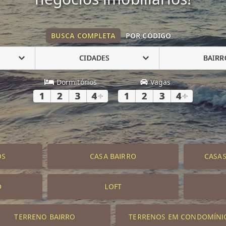
BUSCA COMPLETA
POR CÓDIGO
CIDADES
BAIRR
Dormitórios
Vagas
1
2
3
4
+
1
2
3
4
+
OS
CASA BAIRRO
CASA
O
LOFT
TERRENO BAIRRO
TERRENOS EM CONDOMÍNI