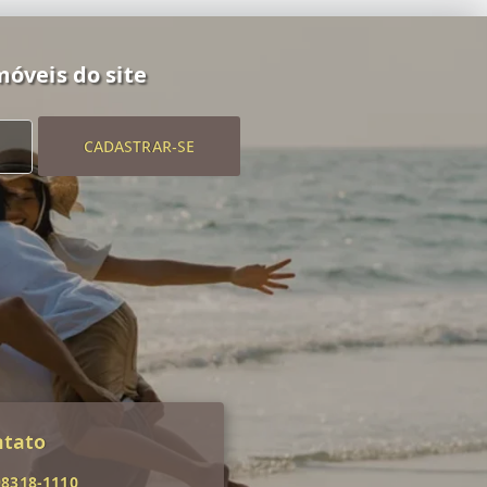
móveis do site
CADASTRAR-SE
ntato
98318-1110