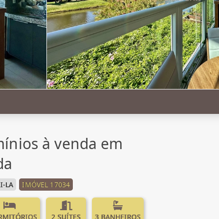
ínios à venda em
da
I-LA
IMÓVEL 17034
RMITÓRIOS
2 SUÍTES
3 BANHEIROS