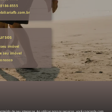
98186-8555
iliariafb.com.br
ursos
 seu imóvel
 seu imóvel
conosco
teúdo de seu interesse. Ao utilizar nossos serviços, você concorda com