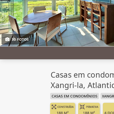
30 FOTOS
Casas em condom
Xangri-la, Atlanti
CASAS EM CONDOMÍNIOS
XANGR
CONSTRUÍDA
PRIVATIVA
188 M²
188 M²
4 DO