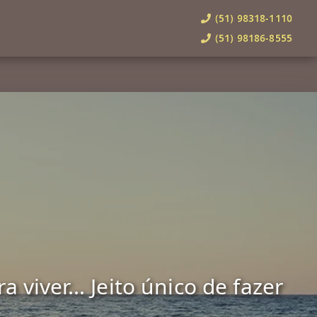
(51) 98318-1110
(51) 98186-8555
viver... Jeito único de fazer