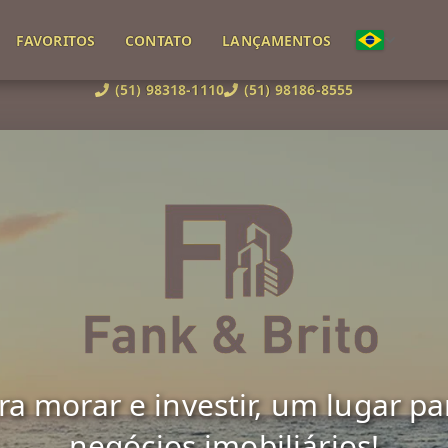
FAVORITOS
CONTATO
LANÇAMENTOS
(51) 98318-1110
(51) 98186-8555
 morar e investir, um lugar para 
negócios imobiliários!