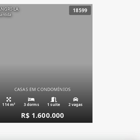
ANGRI-LA
18599
lantida
CASAS EM CONDOMÍNIOS
Condado de Capão,
114 m²
3 dorms
1 suíte
2 vagas
R$ 1.600.000