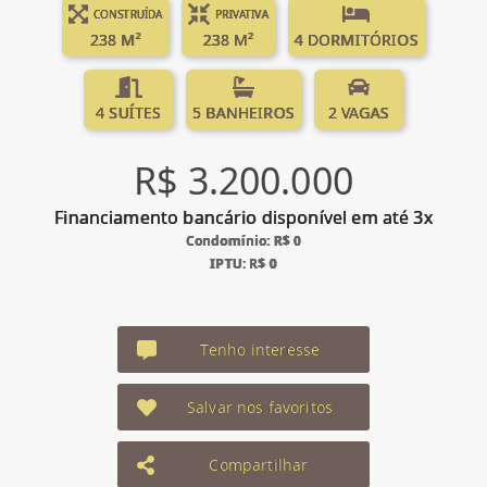
CONSTRUÍDA
PRIVATIVA
238 M²
238 M²
4 DORMITÓRIOS
4 SUÍTES
5 BANHEIROS
2 VAGAS
R$ 3.200.000
Financiamento bancário disponível em até 3x
Condomínio: R$ 0
IPTU: R$ 0
Tenho interesse
Salvar nos favoritos
Compartilhar