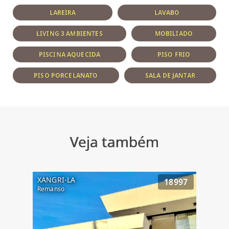
LAREIRA
LAVABO
LIVING 3 AMBIENTES
MOBILIADO
PISCINA AQUECIDA
PISO FRIO
PISO PORCELANATO
SALA DE JANTAR
Veja também
XANGRI-LA
18997
Remanso