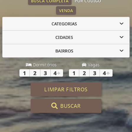
BUSCA COMPLETA
POR CÓDIGO
VENDA
CATEGORIAS
CIDADES
BAIRROS
Dormitórios
Vagas
1
2
3
4
+
1
2
3
4
+
LIMPAR FILTROS
BUSCAR