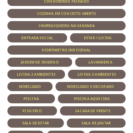
CONDOMÍNIO FECHADO
COZINHA EM CONCEITO ABERTO
CHURRASQUEIRA NA VARANDA
ENTRADA SOCIAL
ESTAR / LIVING
HIDRÔMETRO INDIVIDUAL
JARDIM DE INVERNO
LAVANDERIA
LIVING 2 AMBIENTES
LIVING 3 AMBIENTES
MOBILIADO
MOBILIADO E DECORADO
PISCINA
PISCINA AQUECIDA
PISO FRIO
SACADA DE FRENTE
SALA DE ESTAR
SALA DE JANTAR