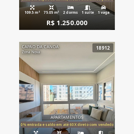
109.5 m²
75.05 m²
2 dorms
1 suíte
1 vaga
R$ 1.250.000
CAPAO DA CANOA
18912
Zona Nova
APARTAMENTOS
20% entrada e saldo em até 60X direto com vendedor