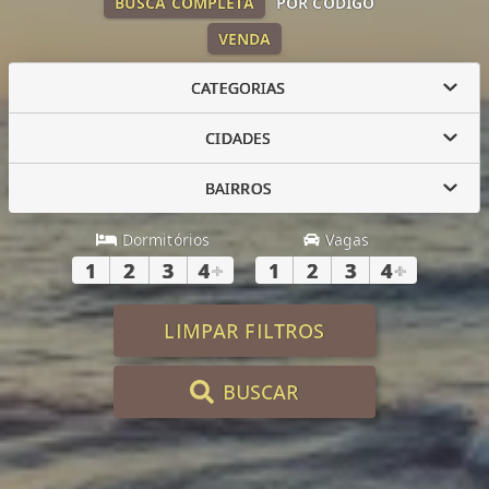
BUSCA COMPLETA
POR CÓDIGO
VENDA
CATEGORIAS
CIDADES
BAIRROS
Dormitórios
Vagas
1
2
3
4
+
1
2
3
4
+
LIMPAR FILTROS
BUSCAR