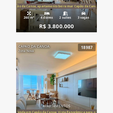
te mar Capão da Canoa, apartamento beira mar Capão da Canoa, aparta
260 m²
4 dorms
2 suítes
3 vagas
R$ 3.800.000
CAPAO DA CANOA
18987
Zona Nova
APARTAMENTOS
ira-Mar à Venda em Capão da Canoa, Vista Panorâmica para o Mar, 2 Dormi