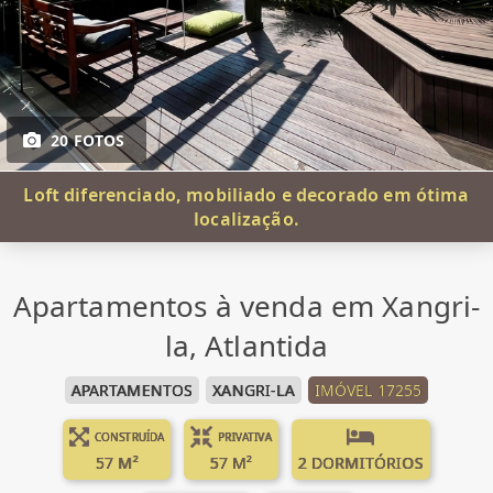
20 FOTOS
Loft diferenciado, mobiliado e decorado em ótima
localização.
Apartamentos à venda em Xangri-
la, Atlantida
APARTAMENTOS
XANGRI-LA
IMÓVEL 17255
CONSTRUÍDA
PRIVATIVA
57 M²
57 M²
2 DORMITÓRIOS