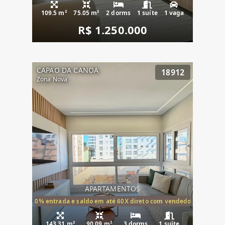
109.5 m²
75.05 m²
2 dorms
1 suíte
1 vaga
R$ 1.250.000
CAPAO DA CANOA
18912
Zona Nova
APARTAMENTOS
20% entrada e saldo em até 60X direto com vendedor
143.31 m²
90.09 m²
3 dorms
1 suíte