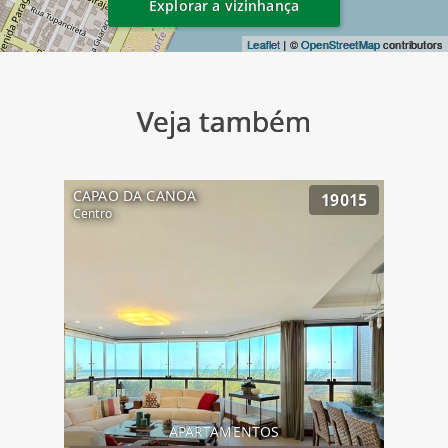
Explorar a vizinhança
Leaflet
| ©
OpenStreetMap
contributors
Veja também
CAPAO DA CANOA
19015
Centro
APARTAMENTOS