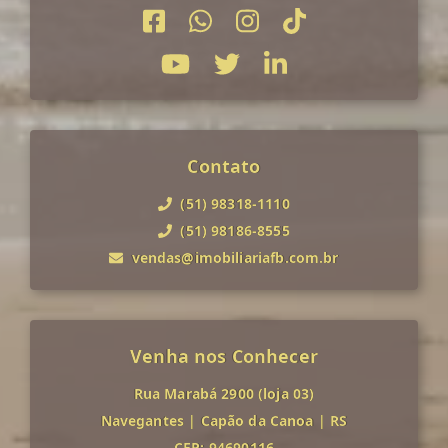
Contato
(51) 98318-1110
(51) 98186-8555
vendas@imobiliariafb.com.br
Venha nos Conhecer
Rua Marabá 2900 (loja 03)
Navegantes
|
Capão da Canoa
|
RS
CEP: 94690116