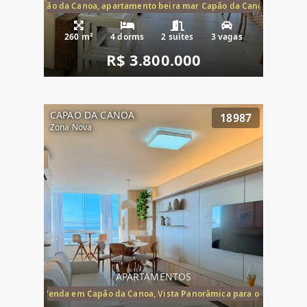
te mar Capão da Canoa, apartamento beira mar Capão da Canoa, aparta
260 m²
4 dorms
2 suítes
3 vagas
R$ 3.800.000
CAPAO DA CANOA
18987
Zona Nova
APARTAMENTOS
ira-Mar à Venda em Capão da Canoa, Vista Panorâmica para o Mar, 2 Dormi