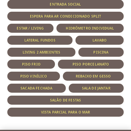
ENTRADA SOCIAL
ESPERA PARA AR CONDICIONADO SPLIT
ESTAR / LIVING
HIDRÔMETRO INDIVIDUAL
LATERAL FUNDOS
LAVABO
LIVING 2 AMBIENTES
PISCINA
PISO FRIO
PISO PORCELANATO
PISO VINÍLICO
REBAIXO EM GESSO
SACADA FECHADA
SALA DE JANTAR
SALÃO DE FESTAS
VISTA PARCIAL PARA O MAR