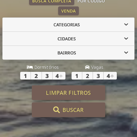
BUSCA COMPLETA
POR CÓDIGO
VENDA
CATEGORIAS
CIDADES
BAIRROS
Dormitórios
Vagas
1
2
3
4
+
1
2
3
4
+
LIMPAR FILTROS
BUSCAR