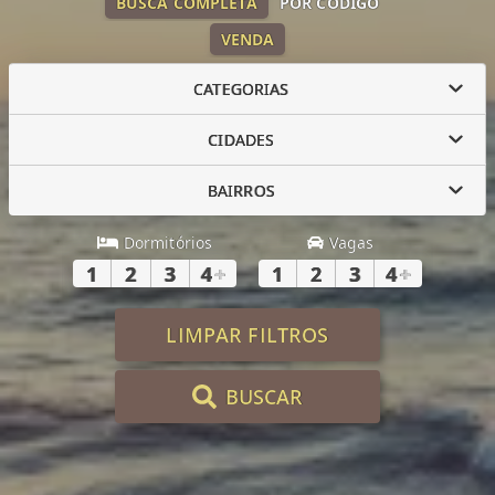
BUSCA COMPLETA
POR CÓDIGO
VENDA
CATEGORIAS
CIDADES
BAIRROS
Dormitórios
Vagas
1
2
3
4
+
1
2
3
4
+
LIMPAR FILTROS
BUSCAR