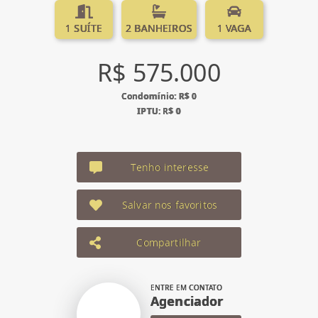
1 SUÍTE
2 BANHEIROS
1 VAGA
R$ 575.000
Condomínio: R$ 0
IPTU: R$ 0
Tenho interesse
Salvar nos favoritos
Compartilhar
ENTRE EM CONTATO
Agenciador