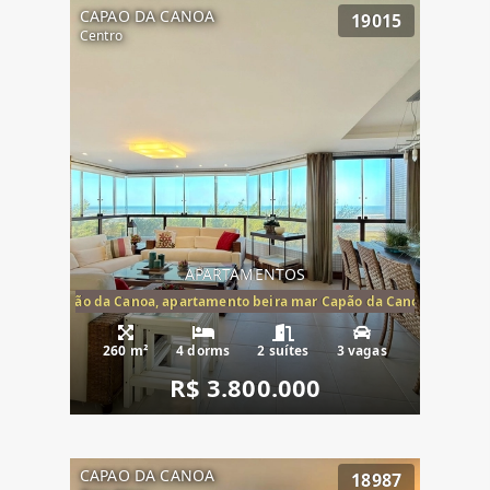
CAPAO DA CANOA
19015
Centro
APARTAMENTOS
te mar Capão da Canoa, apartamento beira mar Capão da Canoa, aparta
260 m²
4 dorms
2 suítes
3 vagas
R$ 3.800.000
CAPAO DA CANOA
18987