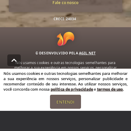
Fale conosco
CRECI
24034
© DESENVOLVIDO PELA
AGIL.NET
Nós usamos cookies e outras tecnologias semelhantes para
melhorar a sua experiência em nossos serviços, personalizar
publicidade e recomendar conteúdo de seu interesse. Ao utilizar
Nós usamos cookies e outras tecnologias semelhantes para melhorar
nossos serviços, você concorda com nossa política de privacidade e
a sua experiência em nossos serviços, personalizar publicidade e
termos de uso.
recomendar conteúdo de seu interesse. Ao utilizar nossos serviços,
você concorda com nossa
política de privacidade
e
termos de uso
.
Política de Privacidade
Termos de uso
ENTENDI