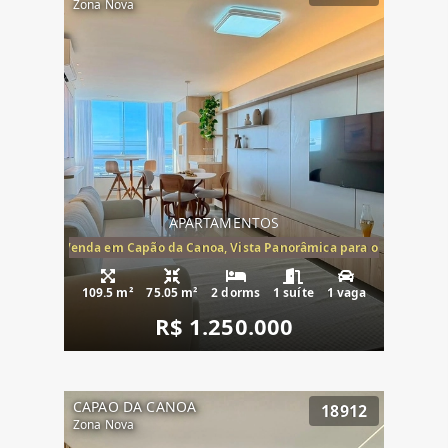
Zona Nova
APARTAMENTOS
ira-Mar à Venda em Capão da Canoa, Vista Panorâmica para o Mar, 2 Dormi
109.5 m²
75.05 m²
2 dorms
1 suíte
1 vaga
R$ 1.250.000
CAPAO DA CANOA
18912
Zona Nova