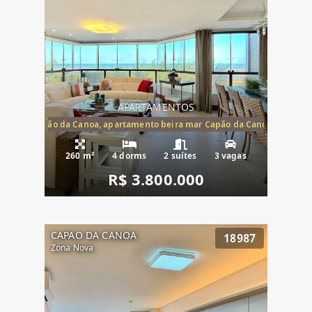
APARTAMENTOS
te mar Capão da Canoa, apartamento beira mar Capão da Canoa, aparta
260 m²
4 dorms
2 suítes
3 vagas
R$ 3.800.000
CAPAO DA CANOA
18987
Zona Nova