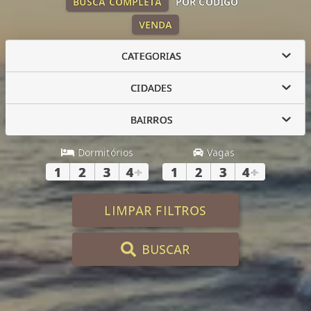
BUSCA COMPLETA
POR CÓDIGO
VENDA
CATEGORIAS
CIDADES
BAIRROS
Dormitórios
Vagas
1
2
3
4
+
1
2
3
4
+
LIMPAR FILTROS
BUSCAR