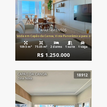
APARTAMENTOS
ira-Mar à Venda em Capão da Canoa, Vista Panorâmica para o Mar, 2 Dormi
109.5 m²
75.05 m²
2 dorms
1 suíte
1 vaga
R$ 1.250.000
CAPAO DA CANOA
18912
Zona Nova