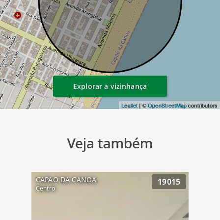
Explorar a vizinhança
Leaflet
| ©
OpenStreetMap
contributors
Veja também
CAPAO DA CANOA
19015
Centro