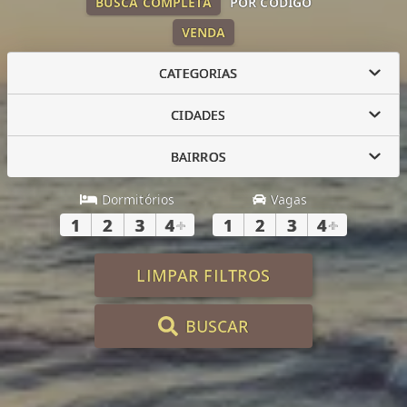
BUSCA COMPLETA
POR CÓDIGO
VENDA
CATEGORIAS
CIDADES
BAIRROS
Dormitórios
Vagas
1
2
3
4
+
1
2
3
4
+
LIMPAR FILTROS
BUSCAR