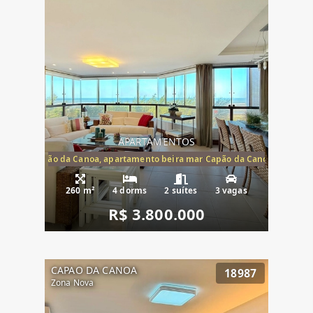
APARTAMENTOS
te mar Capão da Canoa, apartamento beira mar Capão da Canoa, aparta
260 m²
4 dorms
2 suítes
3 vagas
R$ 3.800.000
CAPAO DA CANOA
18987
Zona Nova