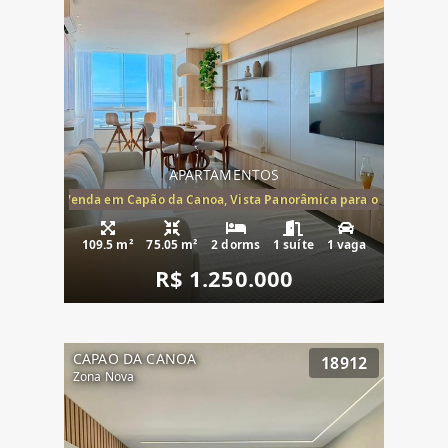
APARTAMENTOS
ira-Mar à Venda em Capão da Canoa, Vista Panorâmica para o Mar, 2 Dormi
109.5 m²
75.05 m²
2 dorms
1 suíte
1 vaga
R$ 1.250.000
CAPAO DA CANOA
18912
Zona Nova