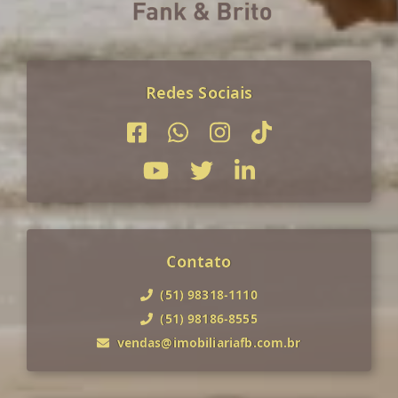
Redes Sociais
Contato
(51) 98318-1110
(51) 98186-8555
vendas@imobiliariafb.com.br