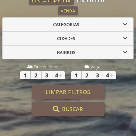
BUSCA COMPLETA
POR CÓDIGO
VENDA
CATEGORIAS
CIDADES
BAIRROS
Dormitórios
Vagas
1
2
3
4
+
1
2
3
4
+
LIMPAR FILTROS
BUSCAR