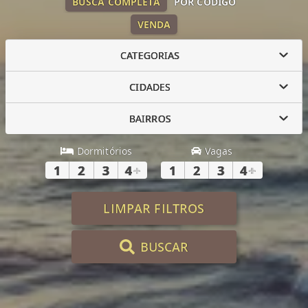
BUSCA COMPLETA
POR CÓDIGO
VENDA
CATEGORIAS
CIDADES
BAIRROS
Dormitórios
Vagas
1
2
3
4
+
1
2
3
4
+
LIMPAR FILTROS
BUSCAR