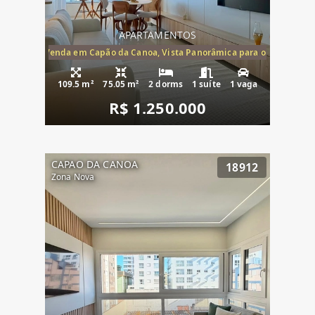
APARTAMENTOS
ira-Mar à Venda em Capão da Canoa, Vista Panorâmica para o Mar, 2 Dormi
109.5 m²
75.05 m²
2 dorms
1 suíte
1 vaga
R$ 1.250.000
CAPAO DA CANOA
18912
Zona Nova