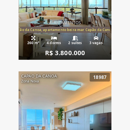
APARTAMENTOS
te mar Capão da Canoa, apartamento beira mar Capão da Canoa, aparta
260 m²
4 dorms
2 suítes
3 vagas
R$ 3.800.000
CAPAO DA CANOA
18987
Zona Nova