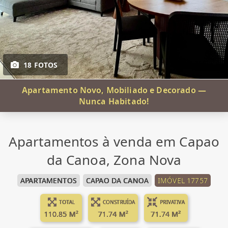
18 FOTOS
Apartamento Novo, Mobiliado e Decorado —
Nunca Habitado!
Apartamentos à venda em Capao
da Canoa, Zona Nova
APARTAMENTOS
CAPAO DA CANOA
IMÓVEL 17757
TOTAL
CONSTRUÍDA
PRIVATIVA
110.85 M²
71.74 M²
71.74 M²