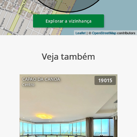
Explorar a vizinhança
Leaflet
| ©
OpenStreetMap
contributors
Veja também
CAPAO DA CANOA
19015
Centro