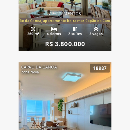
APARTAMENTOS
te mar Capão da Canoa, apartamento beira mar Capão da Canoa, aparta
260 m²
4 dorms
2 suítes
3 vagas
R$ 3.800.000
CAPAO DA CANOA
18987
Zona Nova