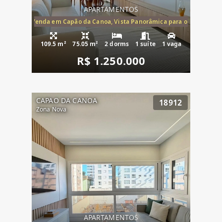
APARTAMENTOS
ira-Mar à Venda em Capão da Canoa, Vista Panorâmica para o Mar, 2 Dormi
109.5 m²
75.05 m²
2 dorms
1 suíte
1 vaga
R$ 1.250.000
CAPAO DA CANOA
18912
Zona Nova
APARTAMENTOS