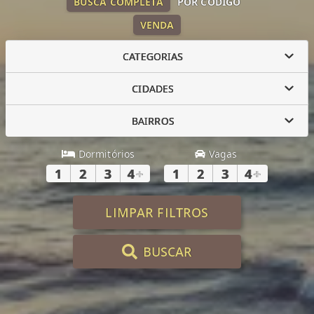
BUSCA COMPLETA
POR CÓDIGO
VENDA
CATEGORIAS
CIDADES
BAIRROS
Dormitórios
Vagas
1
2
3
4
+
1
2
3
4
+
LIMPAR FILTROS
BUSCAR