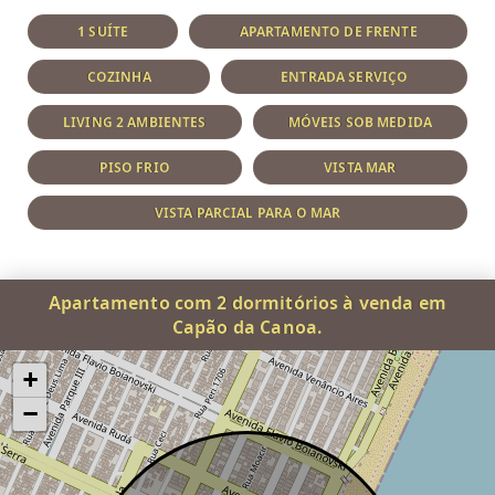
1 SUÍTE
APARTAMENTO DE FRENTE
COZINHA
ENTRADA SERVIÇO
LIVING 2 AMBIENTES
MÓVEIS SOB MEDIDA
PISO FRIO
VISTA MAR
VISTA PARCIAL PARA O MAR
Apartamento com 2 dormitórios à venda em
Capão da Canoa.
+
−