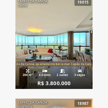
CAPAO DA CANOA
19015
Centro
APARTAMENTOS
te mar Capão da Canoa, apartamento beira mar Capão da Canoa, aparta
260 m²
4 dorms
2 suítes
3 vagas
R$ 3.800.000
CAPAO DA CANOA
18987
Zona Nova