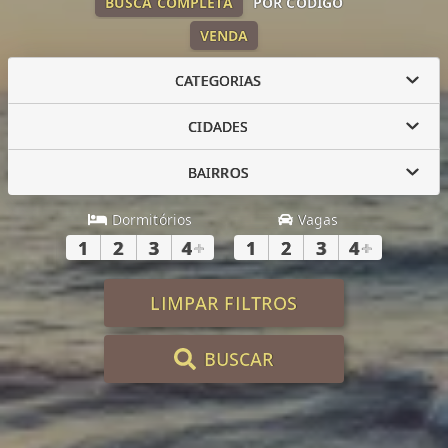
BUSCA COMPLETA
POR CÓDIGO
VENDA
CATEGORIAS
CIDADES
BAIRROS
Dormitórios
Vagas
1
2
3
4
+
1
2
3
4
+
LIMPAR FILTROS
BUSCAR