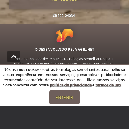
CRECI
24034
© DESENVOLVIDO PELA
AGIL.NET
Nós usamos cookies e outras tecnologias semelhantes para
melhorar a sua experiência em nossos serviços, personalizar
publicidade e recomendar conteúdo de seu interesse. Ao utilizar
Nós usamos cookies e outras tecnologias semelhantes para melhorar
nossos serviços, você concorda com nossa política de privacidade e
a sua experiência em nossos serviços, personalizar publicidade e
termos de uso.
recomendar conteúdo de seu interesse. Ao utilizar nossos serviços,
você concorda com nossa
política de privacidade
e
termos de uso
.
Política de Privacidade
Termos de uso
ENTENDI