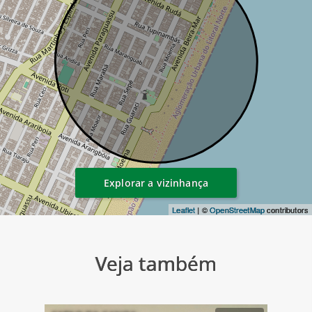
Explorar a vizinhança
Leaflet
| ©
OpenStreetMap
contributors
Veja também