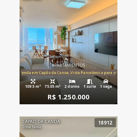
APARTAMENTOS
ira-Mar à Venda em Capão da Canoa, Vista Panorâmica para o Mar, 2 Dormi
109.5 m²
75.05 m²
2 dorms
1 suíte
1 vaga
R$ 1.250.000
CAPAO DA CANOA
18912
Zona Nova