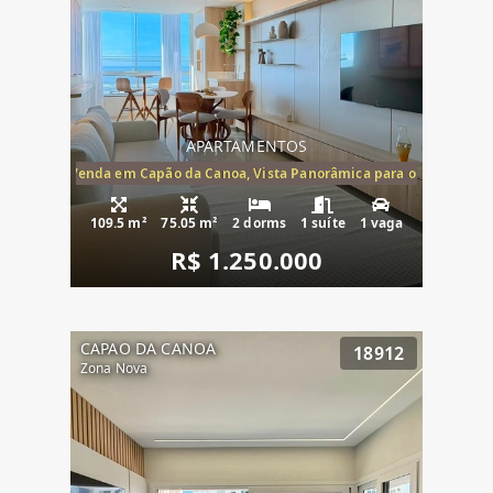
APARTAMENTOS
ira-Mar à Venda em Capão da Canoa, Vista Panorâmica para o Mar, 2 Dormi
109.5 m²
75.05 m²
2 dorms
1 suíte
1 vaga
R$ 1.250.000
CAPAO DA CANOA
18912
Zona Nova