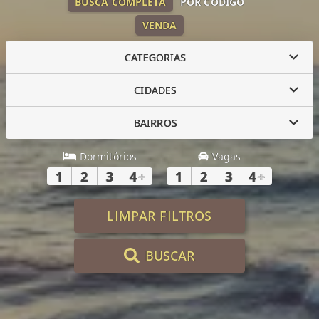
BUSCA COMPLETA
POR CÓDIGO
VENDA
CATEGORIAS
CIDADES
BAIRROS
Dormitórios
Vagas
1
2
3
4
+
1
2
3
4
+
LIMPAR FILTROS
BUSCAR