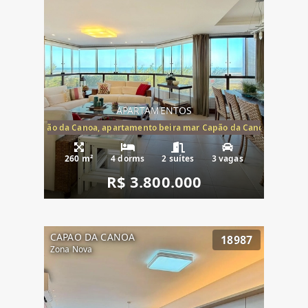
APARTAMENTOS
te mar Capão da Canoa, apartamento beira mar Capão da Canoa, aparta
260 m²
4 dorms
2 suítes
3 vagas
R$ 3.800.000
CAPAO DA CANOA
18987
Zona Nova