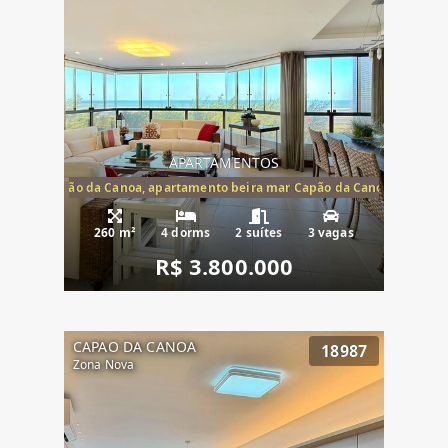
APARTAMENTOS
te mar Capão da Canoa, apartamento beira mar Capão da Canoa, aparta
260 m²
4 dorms
2 suítes
3 vagas
R$ 3.800.000
CAPAO DA CANOA
18987
Zona Nova