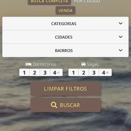
BUSCA COMPLETA
POR CÓDIGO
VENDA
CATEGORIAS
CIDADES
BAIRROS
Dormitórios
Vagas
1
2
3
4
+
1
2
3
4
+
LIMPAR FILTROS
BUSCAR