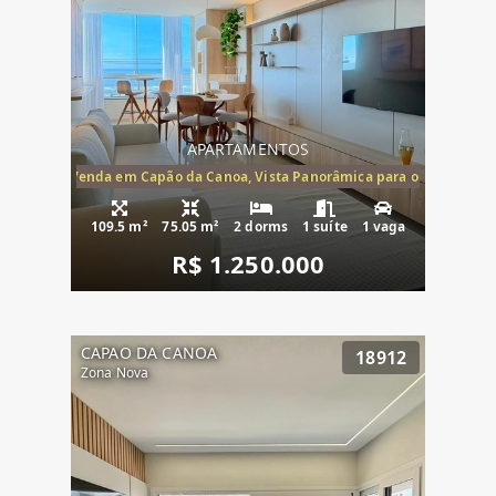
APARTAMENTOS
ira-Mar à Venda em Capão da Canoa, Vista Panorâmica para o Mar, 2 Dormi
109.5 m²
75.05 m²
2 dorms
1 suíte
1 vaga
R$ 1.250.000
CAPAO DA CANOA
18912
Zona Nova