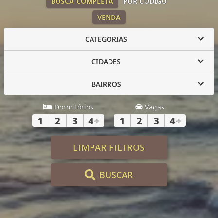
BUSCA COMPLETA
POR CÓDIGO
VENDA
CATEGORIAS
CIDADES
BAIRROS
Dormitórios
Vagas
1
2
3
4
+
1
2
3
4
+
LIMPAR FILTROS
BUSCAR