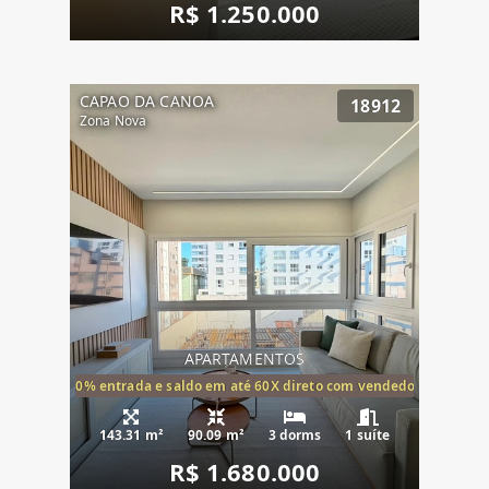
R$ 1.250.000
CAPAO DA CANOA
18912
Zona Nova
APARTAMENTOS
20% entrada e saldo em até 60X direto com vendedor
143.31 m²
90.09 m²
3 dorms
1 suíte
R$ 1.680.000