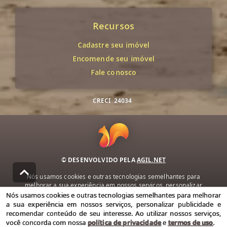
Recursos
Cadastre seu imóvel
Encomende seu imóvel
Fale conosco
CRECI
24034
© DESENVOLVIDO PELA
AGIL.NET
Nós usamos cookies e outras tecnologias semelhantes para
melhorar a sua experiência em nossos serviços, personalizar
publicidade e recomendar conteúdo de seu interesse. Ao utilizar
Nós usamos cookies e outras tecnologias semelhantes para melhorar
nossos serviços, você concorda com nossa política de privacidade e
a sua experiência em nossos serviços, personalizar publicidade e
termos de uso.
recomendar conteúdo de seu interesse. Ao utilizar nossos serviços,
você concorda com nossa
política de privacidade
e
termos de uso
.
Política de Privacidade
Termos de uso