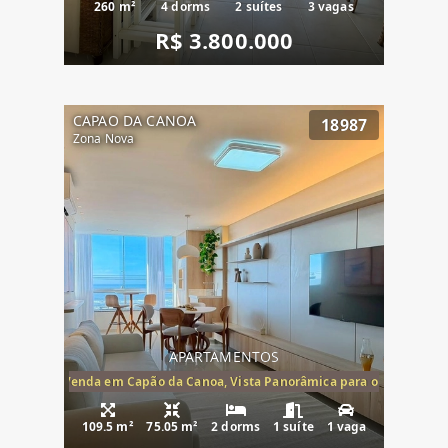
260 m²
4 dorms
2 suítes
3 vagas
R$ 3.800.000
CAPAO DA CANOA
18987
Zona Nova
APARTAMENTOS
ira-Mar à Venda em Capão da Canoa, Vista Panorâmica para o Mar, 2 Dormi
109.5 m²
75.05 m²
2 dorms
1 suíte
1 vaga