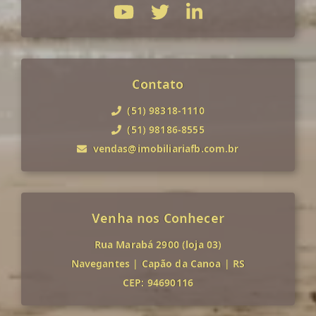
Contato
(51) 98318-1110
(51) 98186-8555
vendas@imobiliariafb.com.br
Venha nos Conhecer
Rua Marabá 2900 (loja 03)
Navegantes
|
Capão da Canoa
|
RS
CEP: 94690116