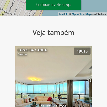
Explorar a vizinhança
Leaflet
| ©
OpenStreetMap
contributors
Veja também
CAPAO DA CANOA
19015
Centro
APARTAMENTOS