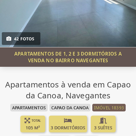
42 FOTOS
APARTAMENTOS DE 1, 2 E 3 DORMITÓRIOS A
VENDA NO BAIRRO NAVEGANTES
Apartamentos à venda em Capao
da Canoa, Navegantes
APARTAMENTOS
CAPAO DA CANOA
IMÓVEL 18393
TOTAL
105 M²
3 DORMITÓRIOS
3 SUÍTES