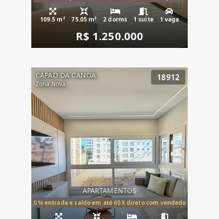
109.5 m²
75.05 m²
2 dorms
1 suíte
1 vaga
R$ 1.250.000
CAPAO DA CANOA
18912
Zona Nova
APARTAMENTOS
20% entrada e saldo em até 60X direto com vendedor