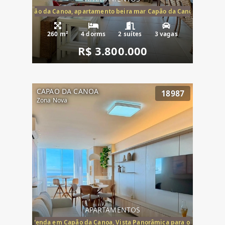
te mar Capão da Canoa, apartamento beira mar Capão da Canoa, aparta
260 m²
4 dorms
2 suítes
3 vagas
R$ 3.800.000
CAPAO DA CANOA
18987
Zona Nova
APARTAMENTOS
ira-Mar à Venda em Capão da Canoa, Vista Panorâmica para o Mar, 2 Dormi