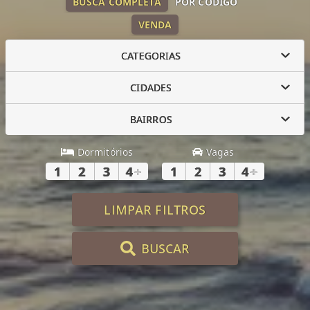
BUSCA COMPLETA
POR CÓDIGO
VENDA
CATEGORIAS
CIDADES
BAIRROS
Dormitórios
Vagas
1
2
3
4
+
1
2
3
4
+
LIMPAR FILTROS
BUSCAR