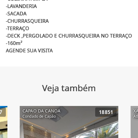
-LAVANDERIA
-SACADA
-CHURRASQUEIRA
-TERRAÇO
-DECK ,PERGOLADO E CHURRASQUEIRA NO TERRAÇO
-160m²
Veja também
CAPAO DA CANOA
X
7
18851
Condado de Capão
At