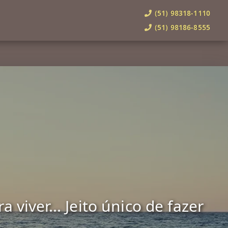
(51) 98318-1110
(51) 98186-8555
viver... Jeito único de fazer