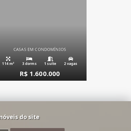
CASAS EM CONDOMÍNIOS
Condado de Capão,
114 m²
3 dorms
1 suíte
2 vagas
R$ 1.600.000
móveis do site