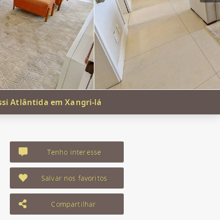
si Atlântida em Xangri-lá
Tenho interesse
Salvar nos favoritos
Compartilhar