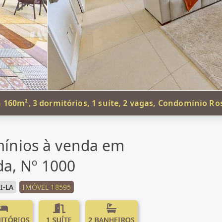
60m², 3 dormitórios, 1 suíte, 2 vagas, Condomínio Ros
ínios à venda em
ida, Nº 1000
I-LA
IMÓVEL 18595
ITÓRIOS
1 SUÍTE
2 BANHEIROS