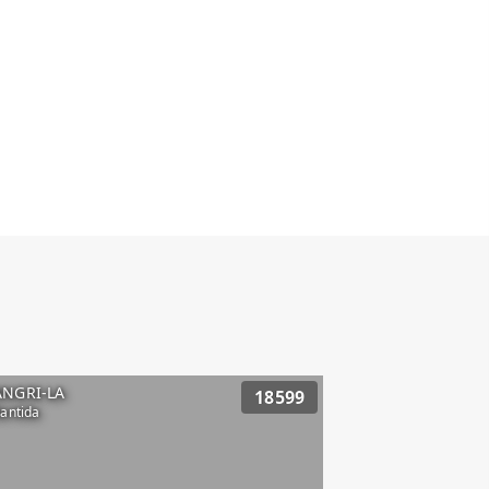
ANGRI-LA
18599
lantida