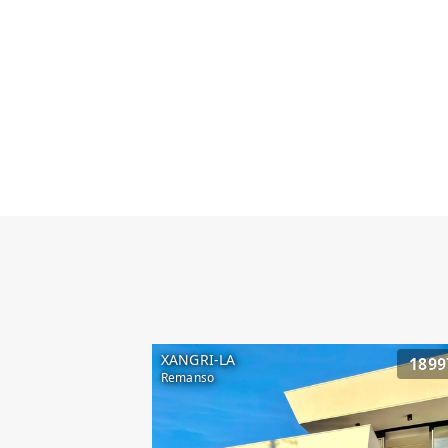
XANGRI-LA
1899
Remanso