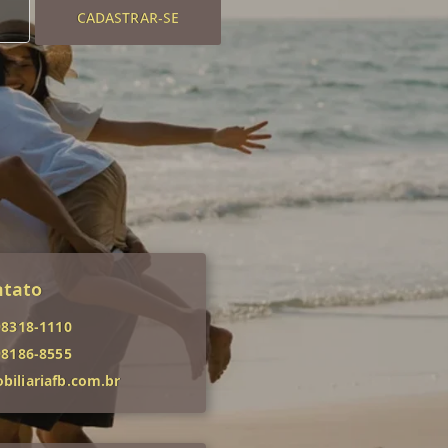
CADASTRAR-SE
ntato
98318-1110
98186-8555
iliariafb.com.br