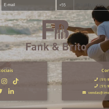
ociais
Co
(51) 
(51) 
vendas@imob