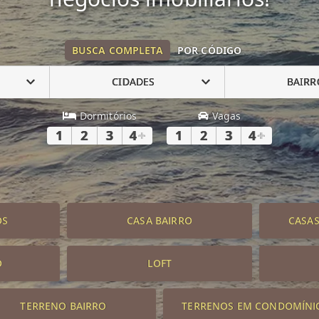
BUSCA COMPLETA
POR CÓDIGO
CIDADES
BAIRR
Dormitórios
Vagas
1
2
3
4
+
1
2
3
4
+
OS
CASA BAIRRO
CASA
O
LOFT
TERRENO BAIRRO
TERRENOS EM CONDOMÍNI