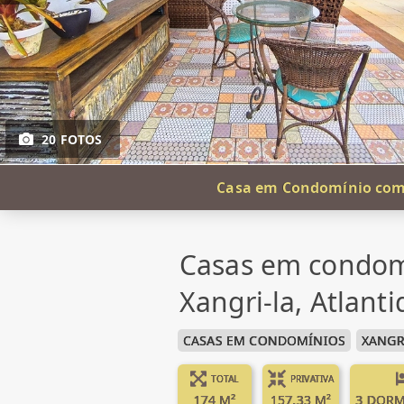
20 FOTOS
Casa em Condomínio com 1
Casas em condom
Xangri-la, Atlant
CASAS EM CONDOMÍNIOS
XANGR
TOTAL
PRIVATIVA
174 M²
157.33 M²
3 DORM